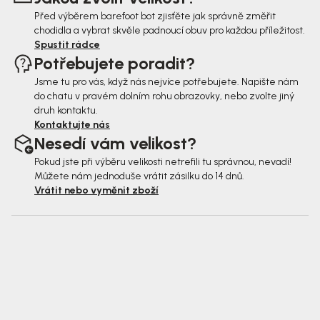
í
Před výběrem barefoot bot zjisťěte jak správně změřit
chodidla a vybrat skvěle padnoucí obuv pro každou příležitost.
Spustit rádce
Potřebujete poradit?
Jsme tu pro vás, když nás nejvíce potřebujete. Napište nám
do chatu v pravém dolním rohu obrazovky, nebo zvolte jiný
druh kontaktu.
Kontaktujte nás
Nesedí vám velikost?
Pokud jste při výběru velikosti netrefili tu správnou, nevadí!
Můžete nám jednoduše vrátit zásilku do 14 dnů.
Vrátit nebo vyměnit zboží