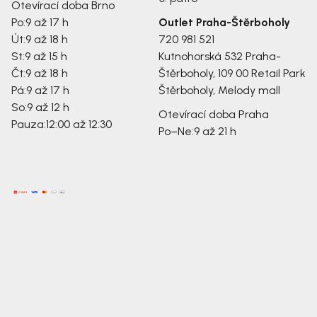
Otevírací doba Brno
Po:
9 až 17 h
Outlet Praha-Štěrboholy
Út:
9 až 18 h
720 981 521
St:
9 až 15 h
Kutnohorská 532
Praha-
Čt:
9 až 18 h
Štěrboholy, 109 00
Retail Park
Pá:
9 až 17 h
Štěrboholy, Melody mall
So:
9 až 12 h
Otevírací doba Praha
Pauza:
12:00 až 12:30
Po–Ne:
9 až 21 h