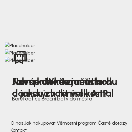
Nová kolekce jarních
Jak správně změřit nohu
Farmer Winter mustard
dámských tenisek Antal
a jakou zvolit velikost?
Barefoot celoroční boty do města
3 791,-
3 791,-
O nás
Jak nakupovat
Věrnostní program
Časté dotazy
Kontakt