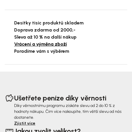
Desítky tisíc produktů skladem
Doprava zdarma od 2000,-
Sleva až 10 % na další nákup
Vrácení a výměna zboží
Poradíme vám s výběrem
Z
á
Ušetřete peníze díky věrnosti
p
Díky věrnostnímu programu získáte slevu od 2 do 10 % z
hodnoty nákupu. Čím více nakoupíte, tím větší slevu od nás
a
dostanete.
t
Zjistit více
Jakou zvolit velikost?