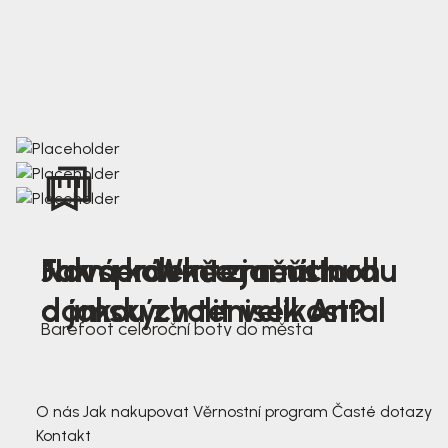
Nová kolekce jarních
Jak správně změřit nohu
Farmer Winter mustard
dámských tenisek Antal
a jakou zvolit velikost?
Barefoot celoroční boty do města
3 791,-
3 791,-
O nás
Jak nakupovat
Věrnostní program
Časté dotazy
Kontakt