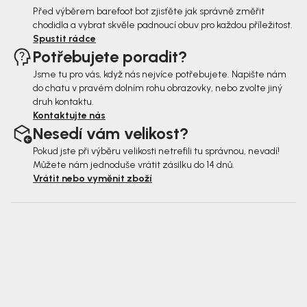
Před výběrem barefoot bot zjisťěte jak správně změřit
chodidla a vybrat skvěle padnoucí obuv pro každou příležitost.
Spustit rádce
Potřebujete poradit?
Jsme tu pro vás, když nás nejvíce potřebujete. Napište nám
do chatu v pravém dolním rohu obrazovky, nebo zvolte jiný
druh kontaktu.
Kontaktujte nás
Nesedí vám velikost?
Pokud jste při výběru velikosti netrefili tu správnou, nevadí!
Můžete nám jednoduše vrátit zásilku do 14 dnů.
Vrátit nebo vyměnit zboží