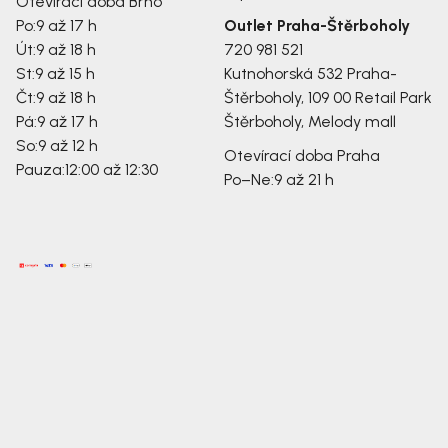
Otevírací doba Brno
Po:
9 až 17 h
Outlet Praha-Štěrboholy
Út:
9 až 18 h
720 981 521
St:
9 až 15 h
Kutnohorská 532
Praha-
Čt:
9 až 18 h
Štěrboholy, 109 00
Retail Park
Pá:
9 až 17 h
Štěrboholy, Melody mall
So:
9 až 12 h
Otevírací doba Praha
Pauza:
12:00 až 12:30
Po–Ne:
9 až 21 h