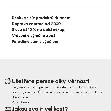
Desítky tisíc produktů skladem
Doprava zdarma od 2000,-
Sleva až 10 % na další nákup
Vrácení a výměna zboží
Poradíme vám s výběrem
Z
á
Ušetřete peníze díky věrnosti
p
Díky věrnostnímu programu získáte slevu od 2 do 10 % z
hodnoty nákupu. Čím více nakoupíte, tím větší slevu od nás
a
dostanete.
t
Zjistit více
Jakou zvolit velikost?
í