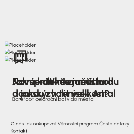
Nová kolekce jarních
Jak správně změřit nohu
Farmer Winter mustard
dámských tenisek Antal
a jakou zvolit velikost?
Barefoot celoroční boty do města
3 791,-
3 791,-
O nás
Jak nakupovat
Věrnostní program
Časté dotazy
Kontakt