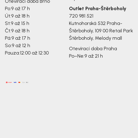
Otevírací doba Brno
Po:
9 až 17 h
Outlet Praha-Štěrboholy
Út:
9 až 18 h
720 981 521
St:
9 až 15 h
Kutnohorská 532
Praha-
Čt:
9 až 18 h
Štěrboholy, 109 00
Retail Park
Pá:
9 až 17 h
Štěrboholy, Melody mall
So:
9 až 12 h
Otevírací doba Praha
Pauza:
12:00 až 12:30
Po–Ne:
9 až 21 h