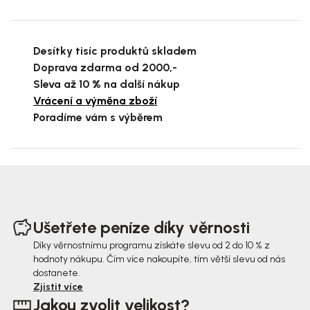
Desítky tisíc produktů skladem
Doprava zdarma od 2000,-
Sleva až 10 % na další nákup
Vrácení a výměna zboží
Poradíme vám s výběrem
Z
á
Ušetřete peníze díky věrnosti
p
Díky věrnostnímu programu získáte slevu od 2 do 10 % z
hodnoty nákupu. Čím více nakoupíte, tím větší slevu od nás
a
dostanete.
t
Zjistit více
Jakou zvolit velikost?
í