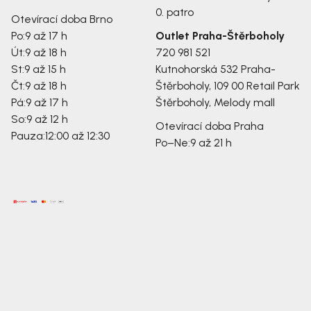
0. patro
Otevírací doba Brno
Po:
9 až 17 h
Outlet Praha-Štěrboholy
Út:
9 až 18 h
720 981 521
St:
9 až 15 h
Kutnohorská 532
Praha-
Čt:
9 až 18 h
Štěrboholy, 109 00
Retail Park
Pá:
9 až 17 h
Štěrboholy, Melody mall
So:
9 až 12 h
Otevírací doba Praha
Pauza:
12:00 až 12:30
Po–Ne:
9 až 21 h