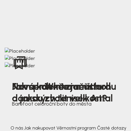
Nová kolekce jarních
Jak správně změřit nohu
Farmer Winter mustard
dámských tenisek Antal
a jakou zvolit velikost?
Barefoot celoroční boty do města
3 791,-
3 791,-
O nás
Jak nakupovat
Věrnostní program
Časté dotazy