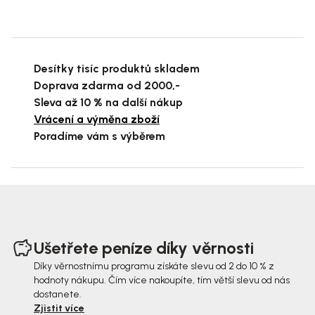
Desítky tisíc produktů skladem
Doprava zdarma od 2000,-
Sleva až 10 % na další nákup
Vrácení a výměna zboží
Poradíme vám s výběrem
Z
á
Ušetřete peníze díky věrnosti
p
Díky věrnostnímu programu získáte slevu od 2 do 10 % z
hodnoty nákupu. Čím více nakoupíte, tím větší slevu od nás
a
dostanete.
t
Zjistit více