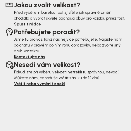
Jakou zvolit velikost?
í
Před výběrem barefoot bot zjisťěte jak správně změřit
chodidla a vybrat skvěle padnoucí obuv pro každou příležitost.
Spustit rádce
Potřebujete poradit?
Jsme tu pro vás, když nás nejvíce potřebujete. Napište nám
do chatu v pravém dolním rohu obrazovky, nebo zvolte jiný
druh kontaktu.
Kontaktujte nás
Nesedí vám velikost?
Pokud jste při výběru velikosti netrefili tu správnou, nevadí!
Můžete nám jednoduše vrátit zásilku do 14 dnů.
Vrátit nebo vyměnit zboží