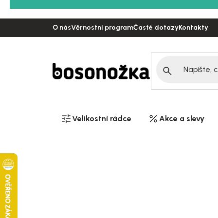
Přejít
na
O nás
Věrnostní program
Časté dotazy
Kontakty
obsah
Velikostní rádce
Akce a slevy