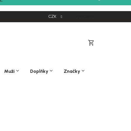
CZK
Přihlášení
Nákupní
košík
Muži
Doplňky
Značky