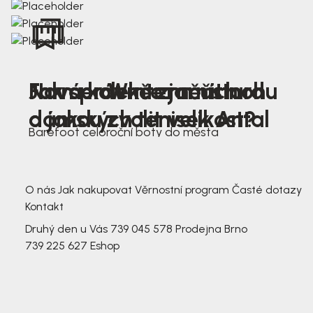
Nová kolekce jarních
Jak správně změřit nohu
Farmer Winter mustard
dámských tenisek Antal
a jakou zvolit velikost?
Barefoot celoroční boty do města
3 791,-
3 791,-
O nás
Jak nakupovat
Věrnostní program
Časté dotazy
Kontakt
Druhý den u Vás
739 045 578
Prodejna Brno
739 225 627
Eshop