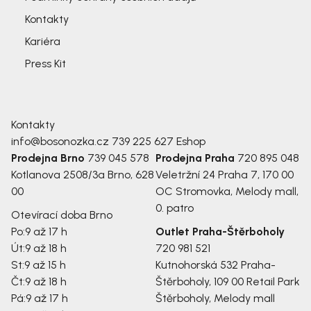
Kontakty
Kariéra
Press Kit
Kontakty
info@bosonozka.cz
739 225 627
Eshop
Prodejna Brno
739 045 578
Prodejna Praha
720 895 048
Kotlanova 2508/3a
Brno, 628
Veletržní 24
Praha 7, 170 00
00
OC Stromovka, Melody mall,
0. patro
Otevírací doba Brno
Po:
9 až 17 h
Outlet Praha-Štěrboholy
Út:
9 až 18 h
720 981 521
St:
9 až 15 h
Kutnohorská 532
Praha-
Čt:
9 až 18 h
Štěrboholy, 109 00
Retail Park
Pá:
9 až 17 h
Štěrboholy, Melody mall