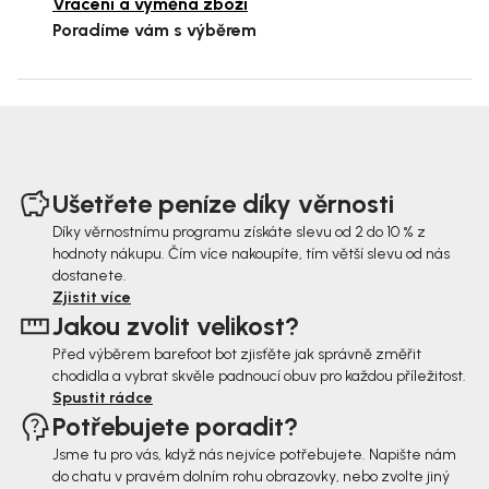
Vrácení a výměna zboží
Poradíme vám s výběrem
Z
á
Ušetřete peníze díky věrnosti
p
Díky věrnostnímu programu získáte slevu od 2 do 10 % z
hodnoty nákupu. Čím více nakoupíte, tím větší slevu od nás
a
dostanete.
t
Zjistit více
Jakou zvolit velikost?
í
Před výběrem barefoot bot zjisťěte jak správně změřit
chodidla a vybrat skvěle padnoucí obuv pro každou příležitost.
Spustit rádce
Potřebujete poradit?
Jsme tu pro vás, když nás nejvíce potřebujete. Napište nám
do chatu v pravém dolním rohu obrazovky, nebo zvolte jiný