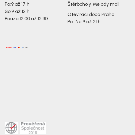
Pá:
9 až 17 h
Štěrboholy, Melody mall
So:
9 až 12 h
Otevírací doba Praha
Pauza:
12:00 až 12:30
Po–Ne:
9 až 21 h