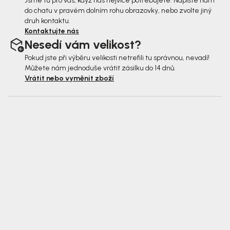
Jsme tu pro vás, když nás nejvíce potřebujete. Napište nám
do chatu v pravém dolním rohu obrazovky, nebo zvolte jiný
druh kontaktu.
Kontaktujte nás
Nesedí vám velikost?
Pokud jste při výběru velikosti netrefili tu správnou, nevadí!
Můžete nám jednoduše vrátit zásilku do 14 dnů.
Vrátit nebo vyměnit zboží