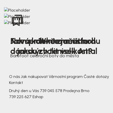
Nová kolekce jarních
Jak správně změřit nohu
Farmer Winter mustard
dámských tenisek Antal
a jakou zvolit velikost?
Barefoot celoroční boty do města
3 791,-
3 791,-
O nás
Jak nakupovat
Věrnostní program
Časté dotazy
Kontakt
Druhý den u Vás
739 045 578
Prodejna Brno
739 225 627
Eshop