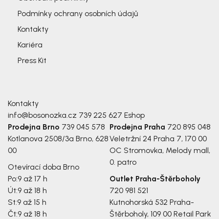
Podmínky ochrany osobních údajů
Kontakty
Kariéra
Press Kit
Kontakty
info@bosonozka.cz
739 225 627
Eshop
Prodejna Brno
739 045 578
Prodejna Praha
720 895 048
Kotlanova 2508/3a
Brno, 628
Veletržní 24
Praha 7, 170 00
00
OC Stromovka, Melody mall,
0. patro
Otevírací doba Brno
Po:
9 až 17 h
Outlet Praha-Štěrboholy
Út:
9 až 18 h
720 981 521
St:
9 až 15 h
Kutnohorská 532
Praha-
Čt:
9 až 18 h
Štěrboholy, 109 00
Retail Park