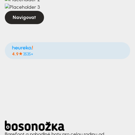
Navigovat
4.9
3535×
Barefoot a pohodlné boty pro celou rodinu od