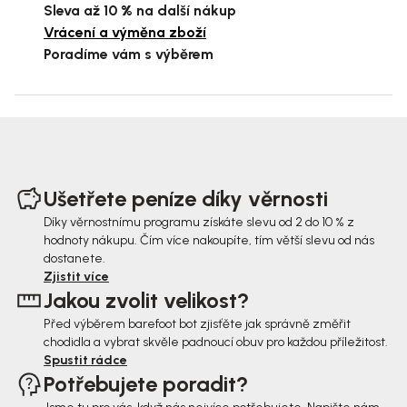
Sleva až 10 % na další nákup
Vrácení a výměna zboží
Poradíme vám s výběrem
Z
á
Ušetřete peníze díky věrnosti
p
Díky věrnostnímu programu získáte slevu od 2 do 10 % z
hodnoty nákupu. Čím více nakoupíte, tím větší slevu od nás
a
dostanete.
t
Zjistit více
Jakou zvolit velikost?
í
Před výběrem barefoot bot zjisťěte jak správně změřit
chodidla a vybrat skvěle padnoucí obuv pro každou příležitost.
Spustit rádce
Potřebujete poradit?