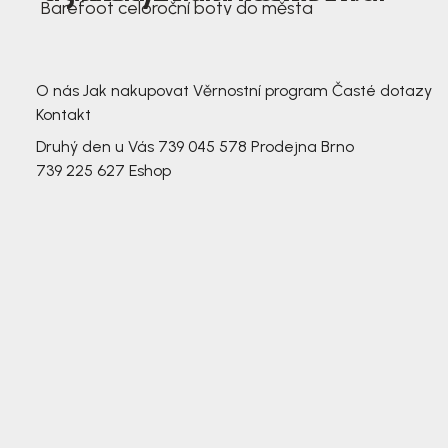
Barefoot celoroční boty do města
3 791,-
3 791,-
O nás
Jak nakupovat
Věrnostní program
Časté dotazy
Kontakt
Druhý den u Vás
739 045 578
Prodejna Brno
739 225 627
Eshop