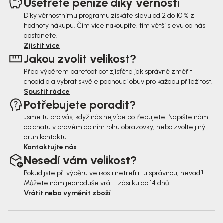
Ušetřete peníze díky věrnosti
p
Díky věrnostnímu programu získáte slevu od 2 do 10 % z
hodnoty nákupu. Čím více nakoupíte, tím větší slevu od nás
a
dostanete.
t
Zjistit více
Jakou zvolit velikost?
í
Před výběrem barefoot bot zjisťěte jak správně změřit
chodidla a vybrat skvěle padnoucí obuv pro každou příležitost.
Spustit rádce
Potřebujete poradit?
Jsme tu pro vás, když nás nejvíce potřebujete. Napište nám
do chatu v pravém dolním rohu obrazovky, nebo zvolte jiný
druh kontaktu.
Kontaktujte nás
Nesedí vám velikost?
Pokud jste při výběru velikosti netrefili tu správnou, nevadí!
Můžete nám jednoduše vrátit zásilku do 14 dnů.
Vrátit nebo vyměnit zboží