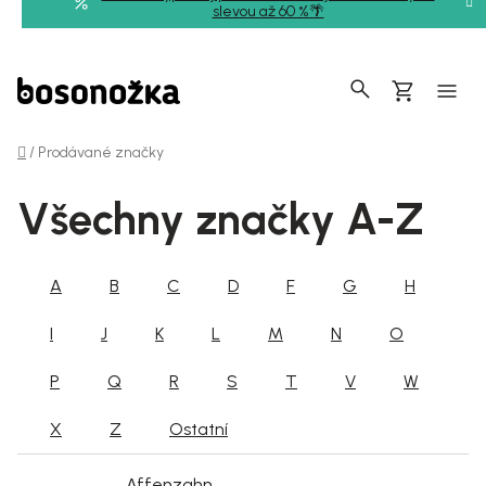
Přejít
slevou až 60 %🌴
na
obsah
Hledat
Nákupní
košík
Domů
/
Prodávané značky
Všechny značky A-Z
A
B
C
D
F
G
H
I
J
K
L
M
N
O
P
Q
R
S
T
V
W
X
Z
Ostatní
Affenzahn