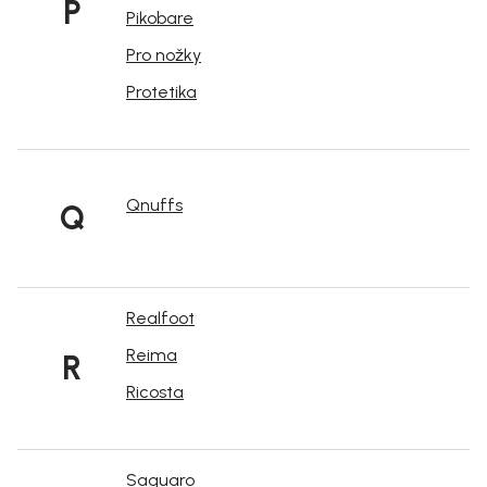
P
Pikobare
Pro nožky
Protetika
Qnuffs
Q
Realfoot
Reima
R
Ricosta
Saguaro