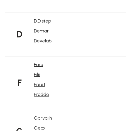
D.D.step
Demar
D
Develab
Fare
Filii
F
Freet
Froddo
Garvalín
Geox