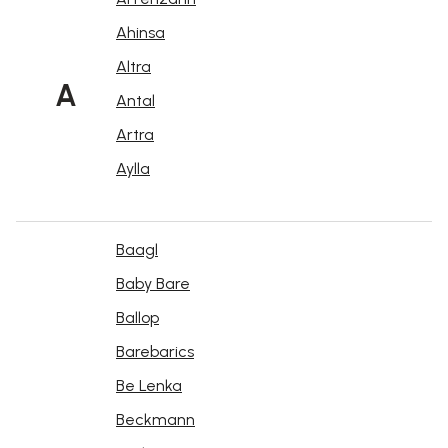
Ahinsa
Altra
A
Antal
Artra
Aylla
Baagl
Baby Bare
Ballop
Barebarics
Be Lenka
Beckmann