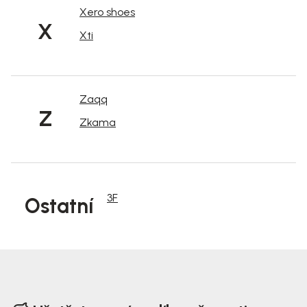
Xero shoes
X
Xti
Zaqq
Z
Zkama
3F
Ostatní
Z
á