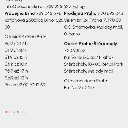
info@bosonozka.cz
739 225 627
Eshop
Prodejna Brno
739 045 578
Prodejna Praha
720 895 048
Kotlanova 2508/3a
Brno, 628
Veletržní 24
Praha 7, 170 00
00
OC Stromovka, Melody mall,
0. patro
Otevírací doba Brno
Po:
9 až 17 h
Outlet Praha-Štěrboholy
Út:
9 až 18 h
720 981 521
St:
9 až 15 h
Kutnohorská 532
Praha-
Čt:
9 až 18 h
Štěrboholy, 109 00
Retail Park
Pá:
9 až 17 h
Štěrboholy, Melody mall
So:
9 až 12 h
Otevírací doba Praha
Pauza:
12:00 až 12:30
Po–Ne:
9 až 21 h