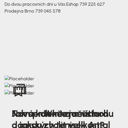
Do dvou pracovních dní u Vás
Eshop
739 225 627
Prodejna Brno
739 045 578
Nová kolekce jarních
Jak správně změřit nohu
Farmer Winter mustard
dámských tenisek Antal
a jakou zvolit velikost?