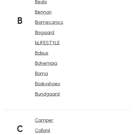
Beda
Bennon
B
Biomecanics
Bisgaard
bLIFESTYLE
Bobux
Bohempia
Boma
Boskyshoes
Bundgaard
Camper
C
Collonil