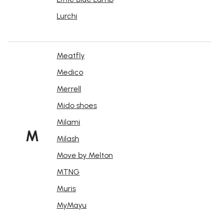
Lurchi
Meatfly
Medico
Merrell
Mido shoes
Milami
M
Milash
Move by Melton
MTNG
Muris
MyMayu