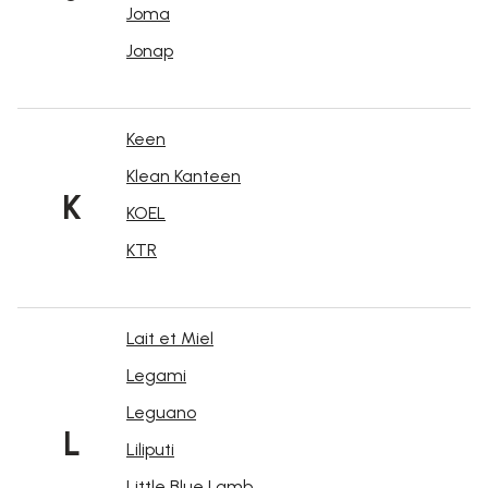
Joma
Jonap
Keen
Klean Kanteen
K
KOEL
KTR
Lait et Miel
Legami
Leguano
L
Liliputi
Little Blue Lamb