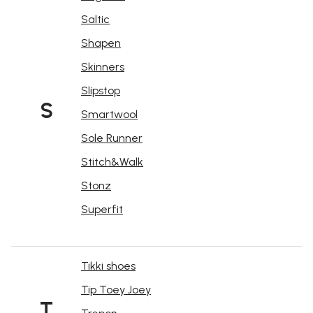
Saltic
Shapen
Skinners
Slipstop
S
Smartwool
Sole Runner
Stitch&Walk
Stonz
Superfit
Tikki shoes
Tip Toey Joey
T