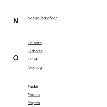
Natural barefoot
N
OK bare
Oldsoles
O
Ortek
Oxybag
Packit
Peerko
Pegres