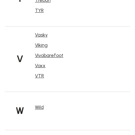
Trepon
TYR
Vasky
Viking
Vivobarefoot
V
Voxx
VTR
Wild
W