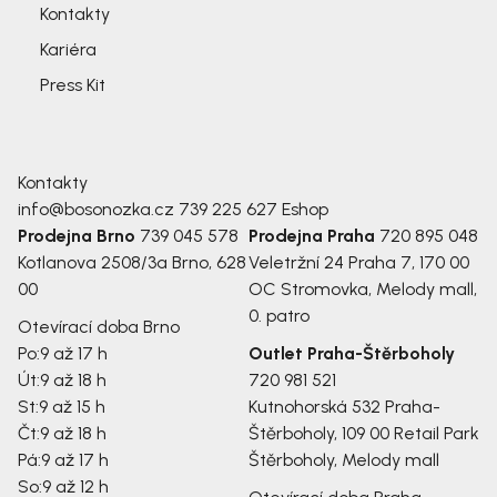
Kontakty
Kariéra
Press Kit
Kontakty
info@bosonozka.cz
739 225 627
Eshop
Prodejna Brno
739 045 578
Prodejna Praha
720 895 048
Kotlanova 2508/3a
Brno, 628
Veletržní 24
Praha 7, 170 00
00
OC Stromovka, Melody mall,
0. patro
Otevírací doba Brno
Po:
9 až 17 h
Outlet Praha-Štěrboholy
Út:
9 až 18 h
720 981 521
St:
9 až 15 h
Kutnohorská 532
Praha-
Čt:
9 až 18 h
Štěrboholy, 109 00
Retail Park
Pá:
9 až 17 h
Štěrboholy, Melody mall
So:
9 až 12 h