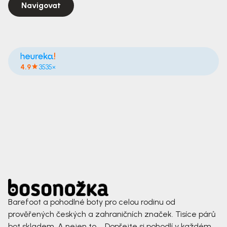
Navigovat
4.9
3535×
Barefoot a pohodlné boty pro celou rodinu od
prověřených českých a zahraničních značek. Tisíce párů
bot skladem. A nejen to ... Dopřejte si pohodlí v každém