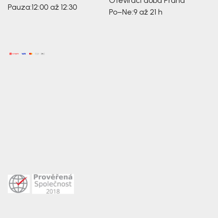
Otevírací doba Praha
Pauza:
12:00 až 12:30
Po–Ne:
9 až 21 h