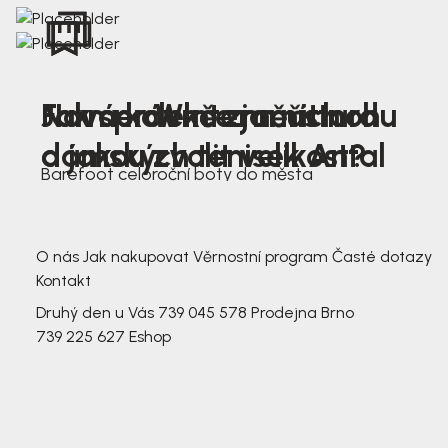
Nová kolekce jarních
Jak správně změřit nohu
Farmer Winter mustard
dámských tenisek Antal
a jakou zvolit velikost?
Barefoot celoroční boty do města
3 791,-
3 791,-
O nás
Jak nakupovat
Věrnostní program
Časté dotazy
Kontakt
Druhý den u Vás
739 045 578
Prodejna Brno
739 225 627
Eshop