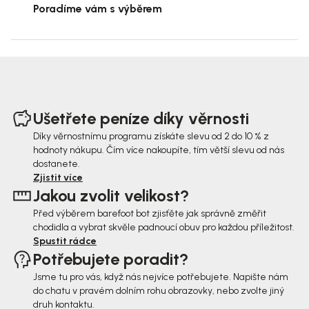
Poradíme vám s výběrem
Z
á
Ušetřete peníze díky věrnosti
p
Díky věrnostnímu programu získáte slevu od 2 do 10 % z
hodnoty nákupu. Čím více nakoupíte, tím větší slevu od nás
a
dostanete.
t
Zjistit více
Jakou zvolit velikost?
í
Před výběrem barefoot bot zjisťěte jak správně změřit
chodidla a vybrat skvěle padnoucí obuv pro každou příležitost.
Spustit rádce
Potřebujete poradit?
Jsme tu pro vás, když nás nejvíce potřebujete. Napište nám
do chatu v pravém dolním rohu obrazovky, nebo zvolte jiný
druh kontaktu.