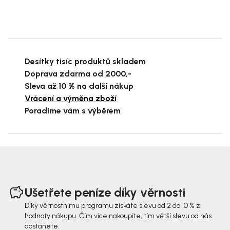
Desítky tisíc produktů skladem
Doprava zdarma od 2000,-
Sleva až 10 % na další nákup
Vrácení a výměna zboží
Poradíme vám s výběrem
Z
á
Ušetřete peníze díky věrnosti
p
Díky věrnostnímu programu získáte slevu od 2 do 10 % z
hodnoty nákupu. Čím více nakoupíte, tím větší slevu od nás
a
dostanete.