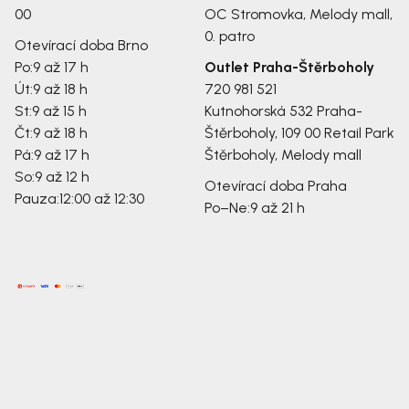
00
OC Stromovka, Melody mall,
0. patro
Otevírací doba Brno
Po:
9 až 17 h
Outlet Praha-Štěrboholy
Út:
9 až 18 h
720 981 521
St:
9 až 15 h
Kutnohorská 532
Praha-
Čt:
9 až 18 h
Štěrboholy, 109 00
Retail Park
Pá:
9 až 17 h
Štěrboholy, Melody mall
So:
9 až 12 h
Otevírací doba Praha
Pauza:
12:00 až 12:30
Po–Ne:
9 až 21 h