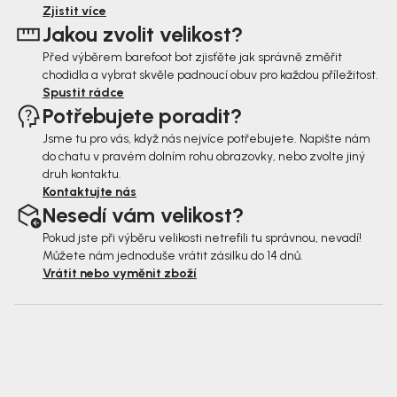
t
Zjistit více
Jakou zvolit velikost?
í
Před výběrem barefoot bot zjisťěte jak správně změřit
chodidla a vybrat skvěle padnoucí obuv pro každou příležitost.
Spustit rádce
Potřebujete poradit?
Jsme tu pro vás, když nás nejvíce potřebujete. Napište nám
do chatu v pravém dolním rohu obrazovky, nebo zvolte jiný
druh kontaktu.
Kontaktujte nás
Nesedí vám velikost?
Pokud jste při výběru velikosti netrefili tu správnou, nevadí!
Můžete nám jednoduše vrátit zásilku do 14 dnů.
Vrátit nebo vyměnit zboží