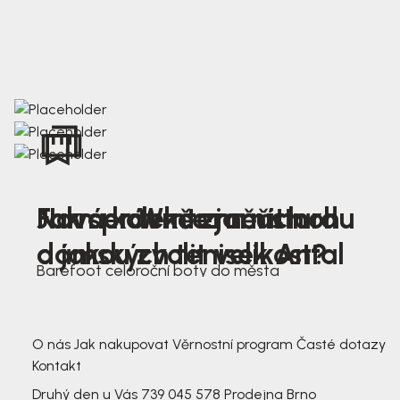
Nová kolekce jarních
Jak správně změřit nohu
Farmer Winter mustard
dámských tenisek Antal
a jakou zvolit velikost?
Barefoot celoroční boty do města
3 791,-
3 791,-
O nás
Jak nakupovat
Věrnostní program
Časté dotazy
Kontakt
Druhý den u Vás
739 045 578
Prodejna Brno