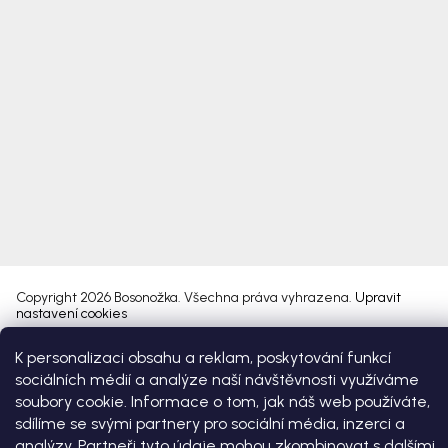
Copyright 2026
Bosonožka
. Všechna práva vyhrazena.
Upravit
nastavení cookies
K personalizaci obsahu a reklam, poskytování funkcí
Vytvořil Shoptet Premium
sociálních médií a analýze naší návštěvnosti využíváme
soubory cookie. Informace o tom, jak náš web používáte,
sdílíme se svými partnery pro sociální média, inzerci a
analýzy. Partneři tyto údaje mohou zkombinovat s dalšími