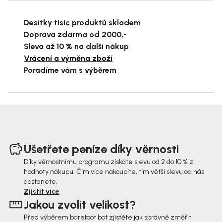
Desítky tisíc produktů skladem
Doprava zdarma od 2000,-
Sleva až 10 % na další nákup
Vrácení a výměna zboží
Poradíme vám s výběrem
Z
á
Ušetřete peníze díky věrnosti
p
Díky věrnostnímu programu získáte slevu od 2 do 10 % z
hodnoty nákupu. Čím více nakoupíte, tím větší slevu od nás
a
dostanete.
t
Zjistit více
Jakou zvolit velikost?
í
Před výběrem barefoot bot zjisťěte jak správně změřit