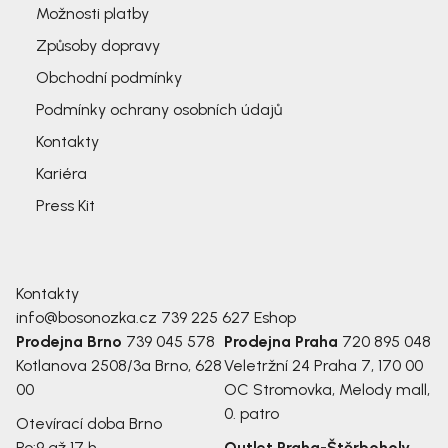
Možnosti platby
Způsoby dopravy
Obchodní podmínky
Podmínky ochrany osobních údajů
Kontakty
Kariéra
Press Kit
Kontakty
info@bosonozka.cz
739 225 627
Eshop
Prodejna Brno
739 045 578
Prodejna Praha
720 895 048
Kotlanova 2508/3a
Brno, 628
Veletržní 24
Praha 7, 170 00
00
OC Stromovka, Melody mall,
0. patro
Otevírací doba Brno
Po:
9 až 17 h
Outlet Praha-Štěrboholy