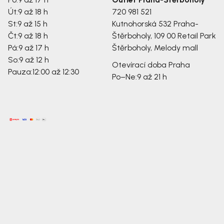
Út:
9 až 18 h
720 981 521
St:
9 až 15 h
Kutnohorská 532
Praha-
Čt:
9 až 18 h
Štěrboholy, 109 00
Retail Park
Pá:
9 až 17 h
Štěrboholy, Melody mall
So:
9 až 12 h
Otevírací doba Praha
Pauza:
12:00 až 12:30
Po–Ne:
9 až 21 h