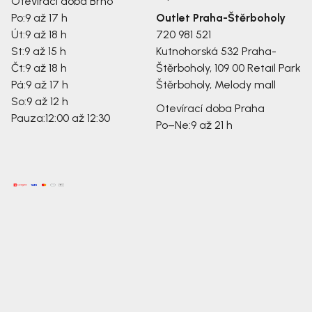
Otevírací doba Brno
Po:
9 až 17 h
Outlet Praha-Štěrboholy
Út:
9 až 18 h
720 981 521
St:
9 až 15 h
Kutnohorská 532
Praha-
Čt:
9 až 18 h
Štěrboholy, 109 00
Retail Park
Pá:
9 až 17 h
Štěrboholy, Melody mall
So:
9 až 12 h
Otevírací doba Praha
Pauza:
12:00 až 12:30
Po–Ne:
9 až 21 h