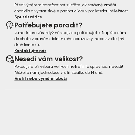
Před výběrem barefoot bot zjisťěte jak správně změřit
chodidla a vybrat skvěle padnoucí obuv pro každou příležitost.
Spustit rádce
Potřebujete poradit?
Jsme tu pro vás, když nás nejvíce potřebujete. Napište nám
do chatu v pravém dolním rohu obrazovky, nebo zvolte jiný
druh kontaktu.
Kontaktujte nás
Nesedí vám velikost?
Pokud jste při výběru velikosti netrefili tu správnou, nevadí!
Můžete nám jednoduše vrátit zásilku do 14 dnů.
Vrátit nebo vyměnit zboží