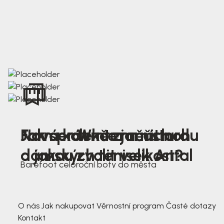
Nová kolekce jarních
Jak správně změřit nohu
Farmer Winter mustard
dámských tenisek Antal
a jakou zvolit velikost?
Barefoot celoroční boty do města
3 791,-
3 791,-
O nás
Jak nakupovat
Věrnostní program
Časté dotazy
Kontakt