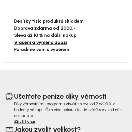
Desítky tisíc produktů skladem
Doprava zdarma od 2000,-
Sleva až 10 % na další nákup
Vrácení a výměna zboží
Poradíme vám s výběrem
Z
á
Ušetřete peníze díky věrnosti
p
Díky věrnostnímu programu získáte slevu od 2 do 10 % z
hodnoty nákupu. Čím více nakoupíte, tím větší slevu od nás
a
dostanete.
t
Zjistit více
Jakou zvolit velikost?
í