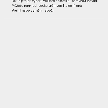
Pokud jste při výběru velikosti netrefili tu správnou, nevadí!
Můžete nám jednoduše vrátit zásilku do 14 dnů.
Vrátit nebo vyměnit zboží