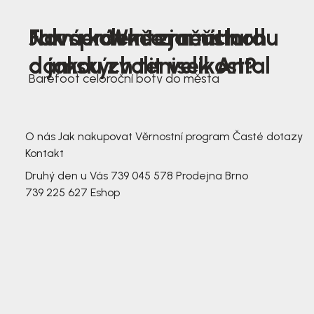
Nová kolekce jarních
Jak správně změřit nohu
Farmer Winter mustard
dámských tenisek Antal
a jakou zvolit velikost?
Barefoot celoroční boty do města
3 791,-
3 791,-
O nás
Jak nakupovat
Věrnostní program
Časté dotazy
Kontakt
Druhý den u Vás
739 045 578
Prodejna Brno
739 225 627
Eshop