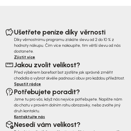
Z
á
Ušetřete peníze díky věrnosti
p
Díky věrnostnímu programu získáte slevu od 2 do 10 % z
hodnoty nákupu. Čím více nakoupíte, tím větší slevu od nás
a
dostanete.
t
Zjistit více
Jakou zvolit velikost?
í
Před výběrem barefoot bot zjisťěte jak správně změřit
chodidla a vybrat skvěle padnoucí obuv pro každou příležitost.
Spustit rádce
Potřebujete poradit?
Jsme tu pro vás, když nás nejvíce potřebujete. Napište nám
do chatu v pravém dolním rohu obrazovky, nebo zvolte jiný
druh kontaktu.
Kontaktujte nás
Nesedí vám velikost?