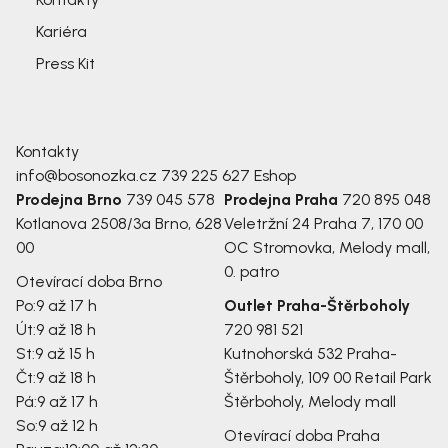
Kariéra
Press Kit
Kontakty
info@bosonozka.cz
739 225 627
Eshop
Prodejna Brno
739 045 578
Prodejna Praha
720 895 048
Kotlanova 2508/3a
Brno, 628
Veletržní 24
Praha 7, 170 00
00
OC Stromovka, Melody mall,
0. patro
Otevírací doba Brno
Po:
9 až 17 h
Outlet Praha-Štěrboholy
Út:
9 až 18 h
720 981 521
St:
9 až 15 h
Kutnohorská 532
Praha-
Čt:
9 až 18 h
Štěrboholy, 109 00
Retail Park
Pá:
9 až 17 h
Štěrboholy, Melody mall
So:
9 až 12 h
Otevírací doba Praha