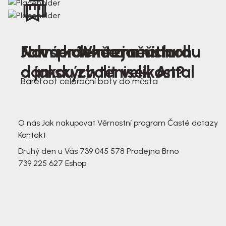
Nová kolekce jarních
Jak správně změřit nohu
Farmer Winter mustard
dámských tenisek Antal
a jakou zvolit velikost?
Barefoot celoroční boty do města
3 791,-
3 791,-
O nás
Jak nakupovat
Věrnostní program
Časté dotazy
Kontakt
Druhý den u Vás
739 045 578
Prodejna Brno
739 225 627
Eshop