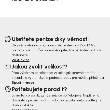
Z
á
Ušetřete peníze díky věrnosti
p
Díky věrnostnímu programu získáte slevu od 2 do 10 % z
hodnoty nákupu. Čím více nakoupíte, tím větší slevu od nás
a
dostanete.
t
Zjistit více
Jakou zvolit velikost?
í
Před výběrem barefoot bot zjisťěte jak správně změřit
chodidla a vybrat skvěle padnoucí obuv pro každou příležitost.
Spustit rádce
Potřebujete poradit?
Jsme tu pro vás, když nás nejvíce potřebujete. Napište nám
do chatu v pravém dolním rohu obrazovky, nebo zvolte jiný
druh kontaktu.