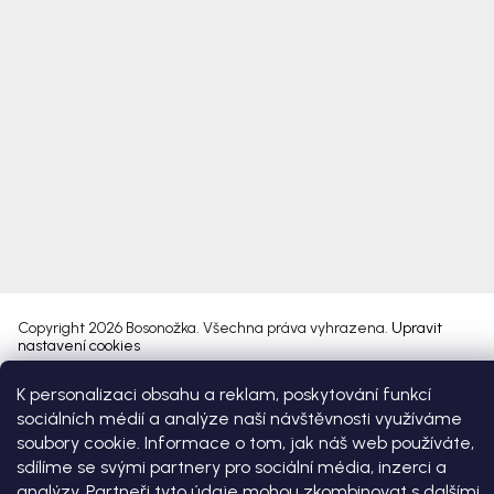
Copyright 2026
Bosonožka
. Všechna práva vyhrazena.
Upravit
nastavení cookies
K personalizaci obsahu a reklam, poskytování funkcí
Vytvořil Shoptet Premium
sociálních médií a analýze naší návštěvnosti využíváme
soubory cookie. Informace o tom, jak náš web používáte,
sdílíme se svými partnery pro sociální média, inzerci a
analýzy. Partneři tyto údaje mohou zkombinovat s dalšími