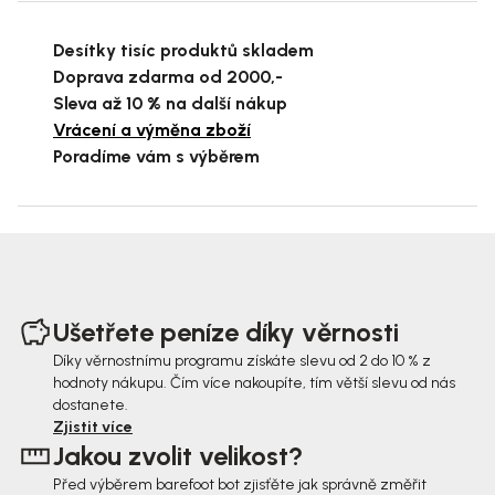
Desítky tisíc produktů skladem
Doprava zdarma od 2000,-
Sleva až 10 % na další nákup
Vrácení a výměna zboží
Poradíme vám s výběrem
Z
á
Ušetřete peníze díky věrnosti
p
Díky věrnostnímu programu získáte slevu od 2 do 10 % z
hodnoty nákupu. Čím více nakoupíte, tím větší slevu od nás
a
dostanete.
t
Zjistit více
Jakou zvolit velikost?
í
Před výběrem barefoot bot zjisťěte jak správně změřit