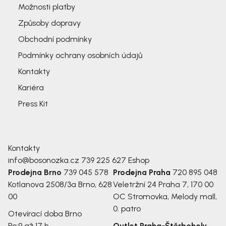
Možnosti platby
Způsoby dopravy
Obchodní podmínky
Podmínky ochrany osobních údajů
Kontakty
Kariéra
Press Kit
Kontakty
info@bosonozka.cz
739 225 627
Eshop
Prodejna Brno
739 045 578
Prodejna Praha
720 895 048
Kotlanova 2508/3a
Brno, 628
Veletržní 24
Praha 7, 170 00
00
OC Stromovka, Melody mall,
0. patro
Otevírací doba Brno
Po:
9 až 17 h
Outlet Praha-Štěrboholy