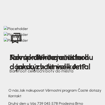
Nová kolekce jarních
Jak správně změřit nohu
Farmer Winter mustard
dámských tenisek Antal
a jakou zvolit velikost?
Barefoot celoroční boty do města
3 791,-
3 791,-
O nás
Jak nakupovat
Věrnostní program
Časté dotazy
Kontakt
Druhý den u Vás
739 045 578
Prodejna Brno