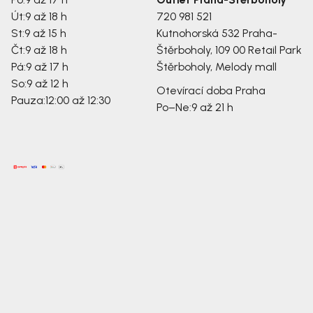
Út:
9 až 18 h
720 981 521
St:
9 až 15 h
Kutnohorská 532
Praha-
Čt:
9 až 18 h
Štěrboholy, 109 00
Retail Park
Pá:
9 až 17 h
Štěrboholy, Melody mall
So:
9 až 12 h
Otevírací doba Praha
Pauza:
12:00 až 12:30
Po–Ne:
9 až 21 h