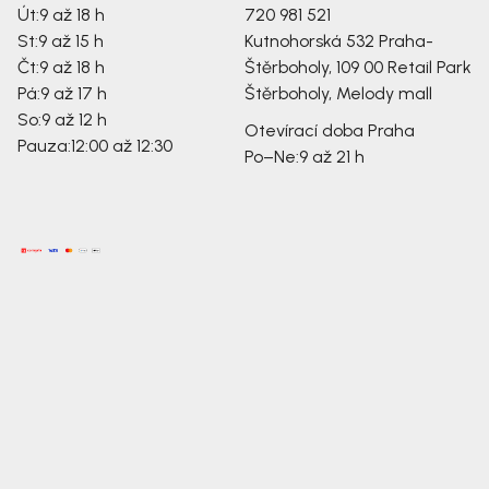
Út:
9 až 18 h
720 981 521
St:
9 až 15 h
Kutnohorská 532
Praha-
Čt:
9 až 18 h
Štěrboholy, 109 00
Retail Park
Pá:
9 až 17 h
Štěrboholy, Melody mall
So:
9 až 12 h
Otevírací doba Praha
Pauza:
12:00 až 12:30
Po–Ne:
9 až 21 h