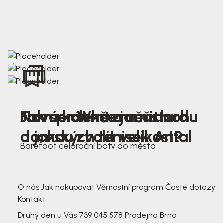
Nová kolekce jarních
Jak správně změřit nohu
Farmer Winter mustard
dámských tenisek Antal
a jakou zvolit velikost?
Barefoot celoroční boty do města
3 791,-
3 791,-
O nás
Jak nakupovat
Věrnostní program
Časté dotazy
Kontakt
Druhý den u Vás
739 045 578
Prodejna Brno