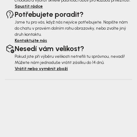
chodidla a vybrat skvěle padnoucí obuv pro každou příležitost.
Spustit rádce
Potřebujete poradit?
Jsme tu pro vás, když nás nejvíce potřebujete. Napište nám
do chatu v pravém dolním rohu obrazovky, nebo zvolte jiný
druh kontaktu.
Kontaktujte nás
Nesedí vám velikost?
Pokud jste při výběru velikosti netrefili tu správnou, nevadí!
Můžete nám jednoduše vrátit zásilku do 14 dnů.
Vrátit nebo vyměnit zboží