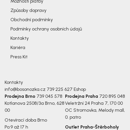
Možnosti platby
Způsoby dopravy
Obchodní podmínky
Podmínky ochrany osobních údajů
Kontakty
Kariéra
Press Kit
Kontakty
info@bosonozka.cz
739 225 627
Eshop
Prodejna Brno
739 045 578
Prodejna Praha
720 895 048
Kotlanova 2508/3a
Brno, 628
Veletržní 24
Praha 7, 170 00
00
OC Stromovka, Melody mall,
0. patro
Otevírací doba Brno
Po:
9 až 17 h
Outlet Praha-Štěrboholy