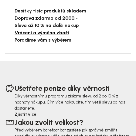
Desítky tisíc produktů skladem
Doprava zdarma od 2000,-
Sleva až 10 % na další nákup
Vrácení a výměna zboží
Poradíme vám s výběrem
Z
á
Ušetřete peníze díky věrnosti
p
Díky věrnostnímu programu získáte slevu od 2 do 10 % z
hodnoty nákupu. Čím více nakoupíte, tím větší slevu od nás
a
dostanete.
t
Zjistit více
Jakou zvolit velikost?
í
Před výběrem barefoot bot zjisťěte jak správně změřit