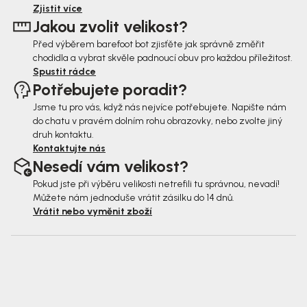
t
Zjistit více
Jakou zvolit velikost?
í
Před výběrem barefoot bot zjisťěte jak správně změřit
chodidla a vybrat skvěle padnoucí obuv pro každou příležitost.
Spustit rádce
Potřebujete poradit?
Jsme tu pro vás, když nás nejvíce potřebujete. Napište nám
do chatu v pravém dolním rohu obrazovky, nebo zvolte jiný
druh kontaktu.
Kontaktujte nás
Nesedí vám velikost?
Pokud jste při výběru velikosti netrefili tu správnou, nevadí!
Můžete nám jednoduše vrátit zásilku do 14 dnů.
Vrátit nebo vyměnit zboží