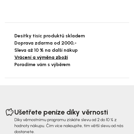
Desítky tisíc produktů skladem
Doprava zdarma od 2000,-
Sleva až 10 % na další nákup
Vrácení a výměna zboží
Poradíme vám s výběrem
Z
á
Ušetřete peníze díky věrnosti
p
Díky věrnostnímu programu získáte slevu od 2 do 10 % z
hodnoty nákupu. Čím více nakoupíte, tím větší slevu od nás
a
dostanete.