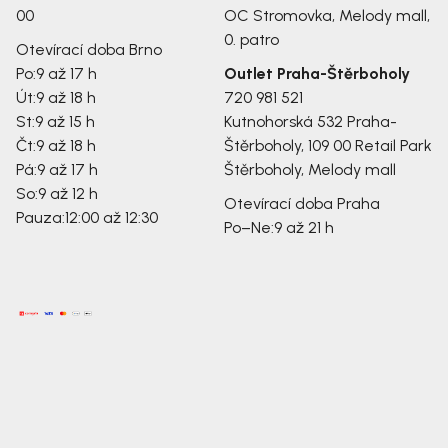
00
OC Stromovka, Melody mall,
0. patro
Otevírací doba Brno
Po:
9 až 17 h
Outlet Praha-Štěrboholy
Út:
9 až 18 h
720 981 521
St:
9 až 15 h
Kutnohorská 532
Praha-
Čt:
9 až 18 h
Štěrboholy, 109 00
Retail Park
Pá:
9 až 17 h
Štěrboholy, Melody mall
So:
9 až 12 h
Otevírací doba Praha
Pauza:
12:00 až 12:30
Po–Ne:
9 až 21 h