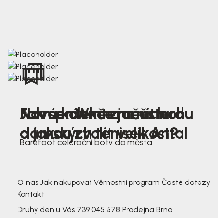
Nová kolekce jarních
Jak správně změřit nohu
Farmer Winter mustard
dámských tenisek Antal
a jakou zvolit velikost?
Barefoot celoroční boty do města
3 791,-
3 791,-
O nás
Jak nakupovat
Věrnostní program
Časté dotazy
Kontakt
Druhý den u Vás
739 045 578
Prodejna Brno