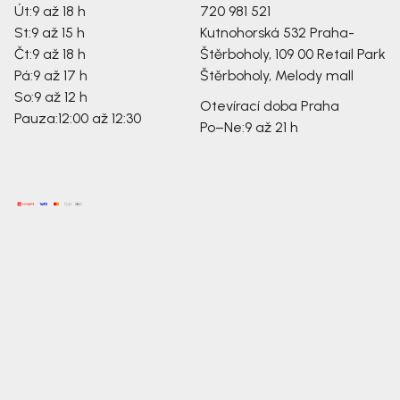
Út:
9 až 18 h
720 981 521
St:
9 až 15 h
Kutnohorská 532
Praha-
Čt:
9 až 18 h
Štěrboholy, 109 00
Retail Park
Pá:
9 až 17 h
Štěrboholy, Melody mall
So:
9 až 12 h
Otevírací doba Praha
Pauza:
12:00 až 12:30
Po–Ne:
9 až 21 h