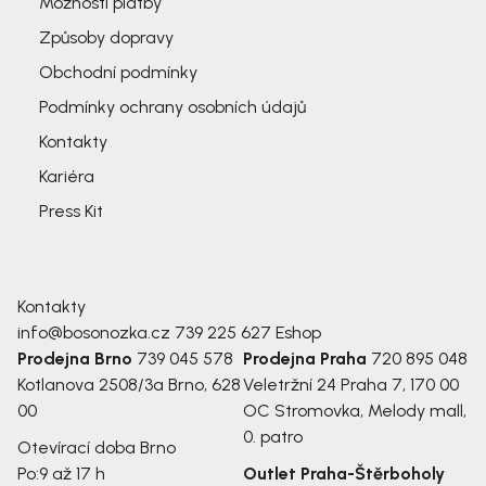
Možnosti platby
Způsoby dopravy
Obchodní podmínky
Podmínky ochrany osobních údajů
Kontakty
Kariéra
Press Kit
Kontakty
info@bosonozka.cz
739 225 627
Eshop
Prodejna Brno
739 045 578
Prodejna Praha
720 895 048
Kotlanova 2508/3a
Brno, 628
Veletržní 24
Praha 7, 170 00
00
OC Stromovka, Melody mall,
0. patro
Otevírací doba Brno
Po:
9 až 17 h
Outlet Praha-Štěrboholy