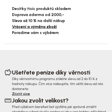
Desítky tisíc produktů skladem
Doprava zdarma od 2000,-
Sleva až 10 % na další nákup
Vrácení a výměna zboží
Poradíme vám s výběrem
Z
á
Ušetřete peníze díky věrnosti
p
Díky věrnostnímu programu získáte slevu od 2 do 10 % z
hodnoty nákupu. Čím více nakoupíte, tím větší slevu od nás
a
dostanete.
t
Zjistit více
Jakou zvolit velikost?
í
Před výběrem barefoot bot zjisťěte jak správně změřit
chodidla a vybrat skvěle padnoucí obuv pro každou příležitost.