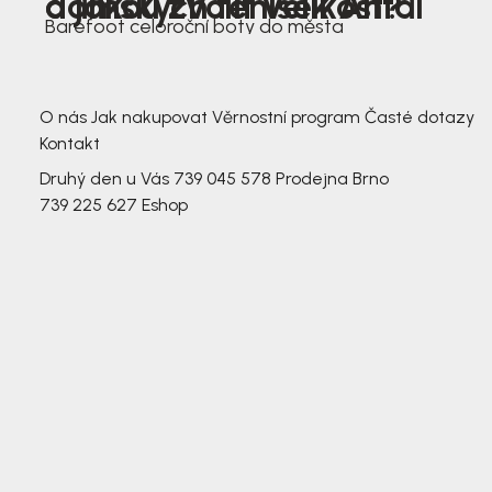
dámských tenisek Antal
a jakou zvolit velikost?
Barefoot celoroční boty do města
3 791,-
3 791,-
O nás
Jak nakupovat
Věrnostní program
Časté dotazy
Kontakt
Druhý den u Vás
739 045 578
Prodejna Brno
739 225 627
Eshop