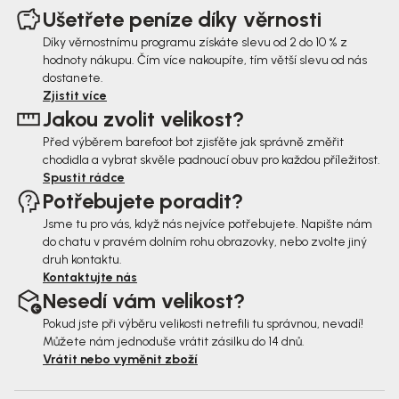
á
Ušetřete peníze díky věrnosti
p
Díky věrnostnímu programu získáte slevu od 2 do 10 % z
hodnoty nákupu. Čím více nakoupíte, tím větší slevu od nás
a
dostanete.
t
Zjistit více
Jakou zvolit velikost?
í
Před výběrem barefoot bot zjisťěte jak správně změřit
chodidla a vybrat skvěle padnoucí obuv pro každou příležitost.
Spustit rádce
Potřebujete poradit?
Jsme tu pro vás, když nás nejvíce potřebujete. Napište nám
do chatu v pravém dolním rohu obrazovky, nebo zvolte jiný
druh kontaktu.
Kontaktujte nás
Nesedí vám velikost?
Pokud jste při výběru velikosti netrefili tu správnou, nevadí!
Můžete nám jednoduše vrátit zásilku do 14 dnů.
Vrátit nebo vyměnit zboží