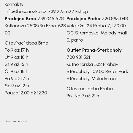
Kontakty
info@bosonozka.cz
739 225 627
Eshop
Prodejna Brno
739 045 578
Prodejna Praha
720 895 048
Kotlanova 2508/3a
Brno, 628
Veletržní 24
Praha 7, 170 00
00
OC Stromovka, Melody mall,
0. patro
Otevírací doba Brno
Po:
9 až 17 h
Outlet Praha-Štěrboholy
Út:
9 až 18 h
720 981 521
St:
9 až 15 h
Kutnohorská 532
Praha-
Čt:
9 až 18 h
Štěrboholy, 109 00
Retail Park
Pá:
9 až 17 h
Štěrboholy, Melody mall
So:
9 až 12 h
Otevírací doba Praha
Pauza:
12:00 až 12:30
Po–Ne:
9 až 21 h