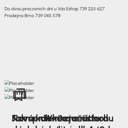
Do dvou pracovních dní u Vás
Eshop
739 225 627
Prodejna Brno
739 045 578
Nová kolekce jarních
Jak správně změřit nohu
Farmer Winter mustard