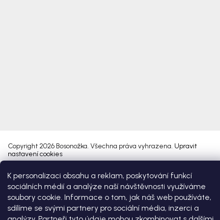
Copyright 2026
Bosonožka
. Všechna práva vyhrazena.
Upravit
nastavení cookies
K personalizaci obsahu a reklam, poskytování funkcí
Vytvořil Shoptet Premium
sociálních médií a analýze naší návštěvnosti využíváme
soubory cookie. Informace o tom, jak náš web používáte,
sdílíme se svými partnery pro sociální média, inzerci a
analýzy. Partneři tyto údaje mohou zkombinovat s dalšími