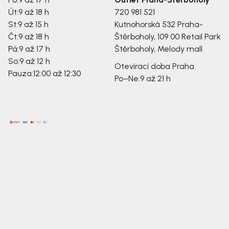
Út:
9 až 18 h
720 981 521
St:
9 až 15 h
Kutnohorská 532
Praha-
Čt:
9 až 18 h
Štěrboholy, 109 00
Retail Park
Pá:
9 až 17 h
Štěrboholy, Melody mall
So:
9 až 12 h
Otevírací doba Praha
Pauza:
12:00 až 12:30
Po–Ne:
9 až 21 h