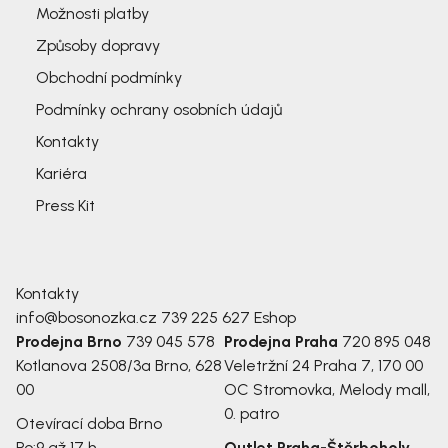
Možnosti platby
Způsoby dopravy
Obchodní podmínky
Podmínky ochrany osobních údajů
Kontakty
Kariéra
Press Kit
Kontakty
info@bosonozka.cz
739 225 627
Eshop
Prodejna Brno
739 045 578
Prodejna Praha
720 895 048
Kotlanova 2508/3a
Brno, 628
Veletržní 24
Praha 7, 170 00
00
OC Stromovka, Melody mall,
0. patro
Otevírací doba Brno
Po:
9 až 17 h
Outlet Praha-Štěrboholy