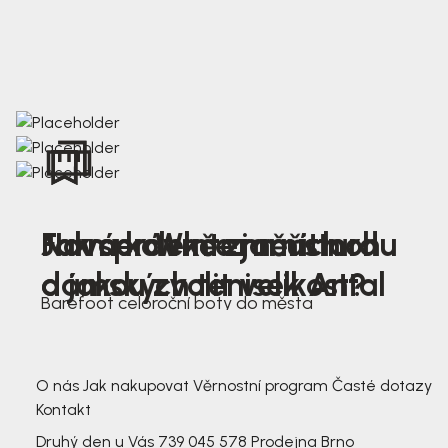
Nová kolekce jarních
Jak správně změřit nohu
Farmer Winter mustard
dámských tenisek Antal
a jakou zvolit velikost?
Barefoot celoroční boty do města
3 791,-
3 791,-
O nás
Jak nakupovat
Věrnostní program
Časté dotazy
Kontakt
Druhý den u Vás
739 045 578
Prodejna Brno