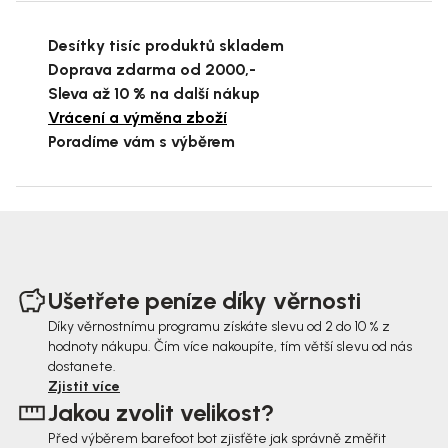
Desítky tisíc produktů skladem
Doprava zdarma od 2000,-
Sleva až 10 % na další nákup
Vrácení a výměna zboží
Poradíme vám s výběrem
Z
á
Ušetřete peníze díky věrnosti
p
Díky věrnostnímu programu získáte slevu od 2 do 10 % z
hodnoty nákupu. Čím více nakoupíte, tím větší slevu od nás
a
dostanete.
t
Zjistit více
Jakou zvolit velikost?
í
Před výběrem barefoot bot zjisťěte jak správně změřit