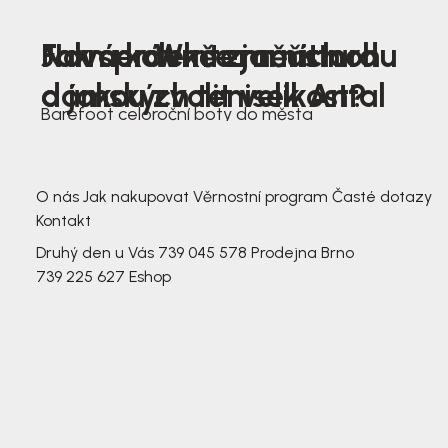
Nová kolekce jarních
Jak správně změřit nohu
Farmer Winter mustard
dámských tenisek Antal
a jakou zvolit velikost?
Barefoot celoroční boty do města
3 791,-
3 791,-
O nás
Jak nakupovat
Věrnostní program
Časté dotazy
Kontakt
Druhý den u Vás
739 045 578
Prodejna Brno
739 225 627
Eshop