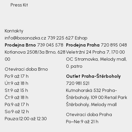
Press Kit
Kontakty
info@bosonozka.cz
739 225 627
Eshop
Prodejna Brno
739 045 578
Prodejna Praha
720 895 048
Kotlanova 2508/3a
Brno, 628
Veletržní 24
Praha 7, 170 00
00
OC Stromovka, Melody mall,
0. patro
Otevírací doba Brno
Po:
9 až 17 h
Outlet Praha-Štěrboholy
Út:
9 až 18 h
720 981 521
St:
9 až 15 h
Kutnohorská 532
Praha-
Čt:
9 až 18 h
Štěrboholy, 109 00
Retail Park
Pá:
9 až 17 h
Štěrboholy, Melody mall
So:
9 až 12 h
Otevírací doba Praha
Pauza:
12:00 až 12:30
Po–Ne:
9 až 21 h