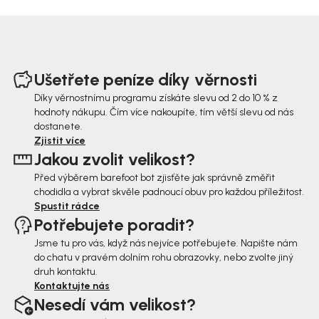
Z
á
Ušetřete peníze díky věrnosti
p
Díky věrnostnímu programu získáte slevu od 2 do 10 % z
hodnoty nákupu. Čím více nakoupíte, tím větší slevu od nás
a
dostanete.
t
Zjistit více
Jakou zvolit velikost?
í
Před výběrem barefoot bot zjisťěte jak správně změřit
chodidla a vybrat skvěle padnoucí obuv pro každou příležitost.
Spustit rádce
Potřebujete poradit?
Jsme tu pro vás, když nás nejvíce potřebujete. Napište nám
do chatu v pravém dolním rohu obrazovky, nebo zvolte jiný
druh kontaktu.
Kontaktujte nás
Nesedí vám velikost?