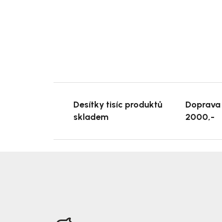
Desítky tisíc produktů
Doprava
skladem
2000,-
Z
á