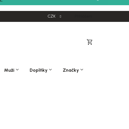
CZK
Přihlášení
Nákupní
košík
Muži
Doplňky
Značky