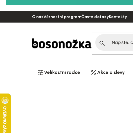
Přejít
na
O nás
Věrnostní program
Časté dotazy
Kontakty
obsah
Velikostní rádce
Akce a slevy