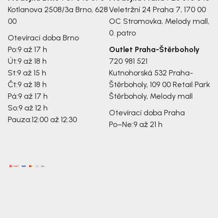
Kotlanova 2508/3a
Brno, 628
Veletržní 24
Praha 7, 170 00
00
OC Stromovka, Melody mall,
0. patro
Otevírací doba Brno
Po:
9 až 17 h
Outlet Praha-Štěrboholy
Út:
9 až 18 h
720 981 521
St:
9 až 15 h
Kutnohorská 532
Praha-
Čt:
9 až 18 h
Štěrboholy, 109 00
Retail Park
Pá:
9 až 17 h
Štěrboholy, Melody mall
So:
9 až 12 h
Otevírací doba Praha
Pauza:
12:00 až 12:30
Po–Ne:
9 až 21 h