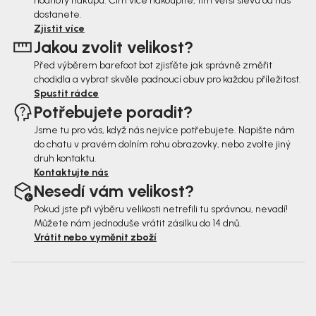
hodnoty nákupu. Čím více nakoupíte, tím větší slevu od nás
a
dostanete.
t
Zjistit více
Jakou zvolit velikost?
í
Před výběrem barefoot bot zjisťěte jak správně změřit
chodidla a vybrat skvěle padnoucí obuv pro každou příležitost.
Spustit rádce
Potřebujete poradit?
Jsme tu pro vás, když nás nejvíce potřebujete. Napište nám
do chatu v pravém dolním rohu obrazovky, nebo zvolte jiný
druh kontaktu.
Kontaktujte nás
Nesedí vám velikost?
Pokud jste při výběru velikosti netrefili tu správnou, nevadí!
Můžete nám jednoduše vrátit zásilku do 14 dnů.
Vrátit nebo vyměnit zboží