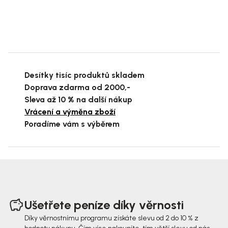
Desítky tisíc produktů skladem
Doprava zdarma od 2000,-
Sleva až 10 % na další nákup
Vrácení a výměna zboží
Poradíme vám s výběrem
Z
á
Ušetřete peníze díky věrnosti
p
Díky věrnostnímu programu získáte slevu od 2 do 10 % z