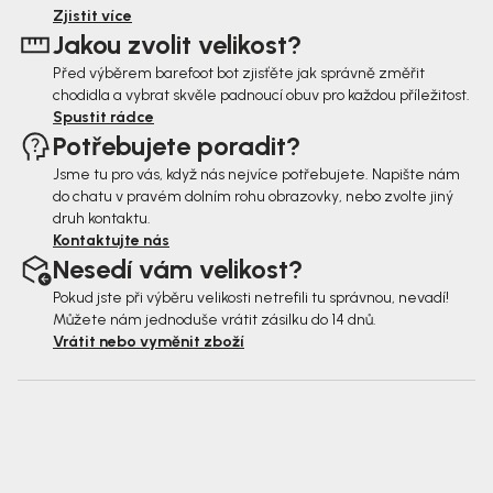
t
Zjistit více
Jakou zvolit velikost?
í
Před výběrem barefoot bot zjisťěte jak správně změřit
chodidla a vybrat skvěle padnoucí obuv pro každou příležitost.
Spustit rádce
Potřebujete poradit?
Jsme tu pro vás, když nás nejvíce potřebujete. Napište nám
do chatu v pravém dolním rohu obrazovky, nebo zvolte jiný
druh kontaktu.
Kontaktujte nás
Nesedí vám velikost?
Pokud jste při výběru velikosti netrefili tu správnou, nevadí!
Můžete nám jednoduše vrátit zásilku do 14 dnů.
Vrátit nebo vyměnit zboží