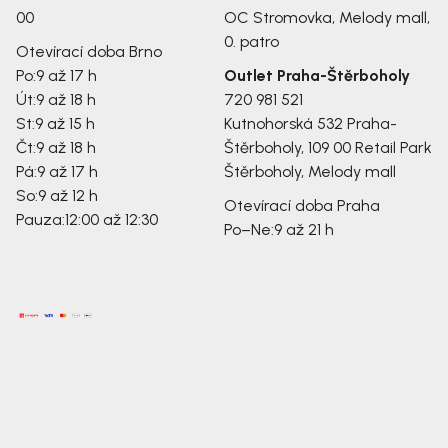
00
OC Stromovka, Melody mall,
0. patro
Otevírací doba Brno
Po:
9 až 17 h
Outlet Praha-Štěrboholy
Út:
9 až 18 h
720 981 521
St:
9 až 15 h
Kutnohorská 532
Praha-
Čt:
9 až 18 h
Štěrboholy, 109 00
Retail Park
Pá:
9 až 17 h
Štěrboholy, Melody mall
So:
9 až 12 h
Otevírací doba Praha
Pauza:
12:00 až 12:30
Po–Ne:
9 až 21 h