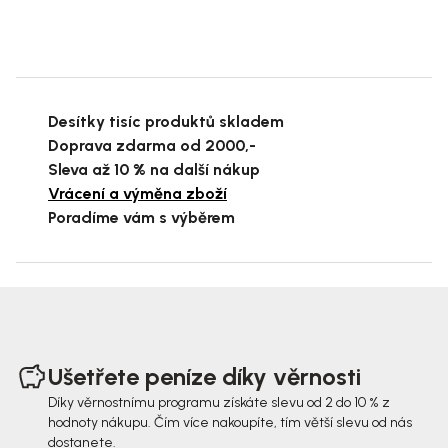
Desítky tisíc produktů skladem
Doprava zdarma od 2000,-
Sleva až 10 % na další nákup
Vrácení a výměna zboží
Poradíme vám s výběrem
Z
á
Ušetřete peníze díky věrnosti
p
Díky věrnostnímu programu získáte slevu od 2 do 10 % z
hodnoty nákupu. Čím více nakoupíte, tím větší slevu od nás
a
dostanete.