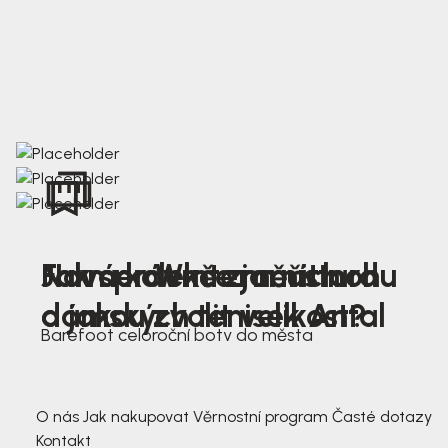
Nová kolekce jarních
Jak správně změřit nohu
Farmer Winter mustard
dámských tenisek Antal
a jakou zvolit velikost?
Barefoot celoroční boty do města
3 791,-
3 791,-
O nás
Jak nakupovat
Věrnostní program
Časté dotazy
Kontakt