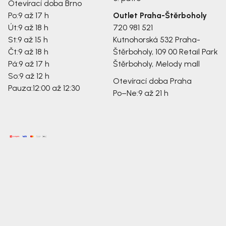
Otevírací doba Brno
Po:
9 až 17 h
Outlet Praha-Štěrboholy
Út:
9 až 18 h
720 981 521
St:
9 až 15 h
Kutnohorská 532
Praha-
Čt:
9 až 18 h
Štěrboholy, 109 00
Retail Park
Pá:
9 až 17 h
Štěrboholy, Melody mall
So:
9 až 12 h
Otevírací doba Praha
Pauza:
12:00 až 12:30
Po–Ne:
9 až 21 h