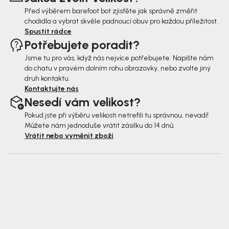
í
Před výběrem barefoot bot zjisťěte jak správně změřit
chodidla a vybrat skvěle padnoucí obuv pro každou příležitost.
Spustit rádce
Potřebujete poradit?
Jsme tu pro vás, když nás nejvíce potřebujete. Napište nám
do chatu v pravém dolním rohu obrazovky, nebo zvolte jiný
druh kontaktu.
Kontaktujte nás
Nesedí vám velikost?
Pokud jste při výběru velikosti netrefili tu správnou, nevadí!
Můžete nám jednoduše vrátit zásilku do 14 dnů.
Vrátit nebo vyměnit zboží