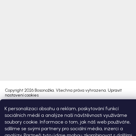
Copyright 2026
Bosonožka
. Všechna práva vyhrazena.
Upravit
nastavení cookies
K personalizaci obsahu a reklam, poskytování funkcí
Vytvořil Shoptet Premium
sociálních médií a analýze naší návštěvnosti využíváme
soubory cookie. Informace o tom, jak náš web používáte,
sdílíme se svými partnery pro sociální média, inzerci a
analýzy. Partneři tyto údaje mohou zkombinovat s dalšími