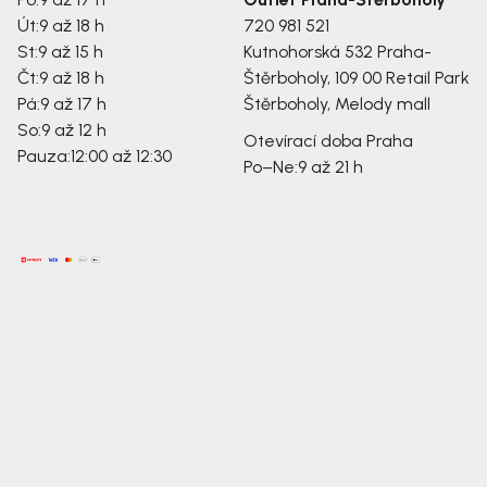
Út:
9 až 18 h
720 981 521
St:
9 až 15 h
Kutnohorská 532
Praha-
Čt:
9 až 18 h
Štěrboholy, 109 00
Retail Park
Pá:
9 až 17 h
Štěrboholy, Melody mall
So:
9 až 12 h
Otevírací doba Praha
Pauza:
12:00 až 12:30
Po–Ne:
9 až 21 h