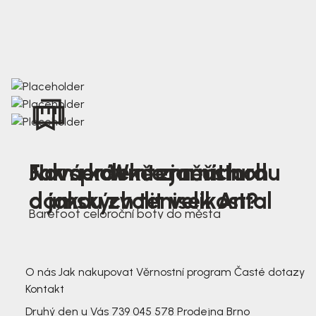
Nová kolekce jarních
Jak správně změřit nohu
Farmer Winter mustard
dámských tenisek Antal
a jakou zvolit velikost?
Barefoot celoroční boty do města
3 791,-
3 791,-
O nás
Jak nakupovat
Věrnostní program
Časté dotazy
Kontakt
Druhý den u Vás
739 045 578
Prodejna Brno