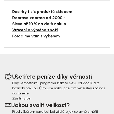
Desítky tisíc produktů skladem
Doprava zdarma od 2000,-
Sleva až 10 % na další nákup
Vrácení a výměna zboží
Poradíme vám s výběrem
Z
á
Ušetřete peníze díky věrnosti
p
Díky věrnostnímu programu získáte slevu od 2 do 10 % z
hodnoty nákupu. Čím více nakoupíte, tím větší slevu od nás
a
dostanete.
t
Zjistit více
Jakou zvolit velikost?
í
Před výběrem barefoot bot zjisťěte jak správně změřit