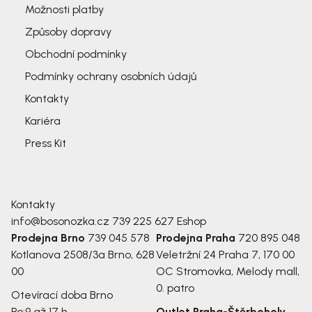
Možnosti platby
Způsoby dopravy
Obchodní podmínky
Podmínky ochrany osobních údajů
Kontakty
Kariéra
Press Kit
Kontakty
info@bosonozka.cz
739 225 627
Eshop
Prodejna Brno
739 045 578
Prodejna Praha
720 895 048
Kotlanova 2508/3a
Brno, 628
Veletržní 24
Praha 7, 170 00
00
OC Stromovka, Melody mall,
0. patro
Otevírací doba Brno
Po:
9 až 17 h
Outlet Praha-Štěrboholy