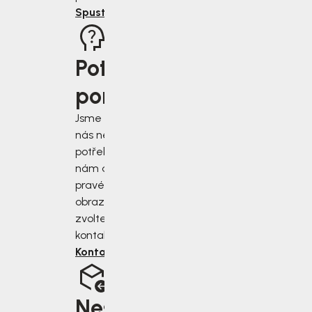
Spustit rádce
Potřebujete
poradit?
Jsme tu pro vás, když
nás nejvíce
potřebujete. Napište
nám do chatu v
pravém dolním rohu
obrazovky, nebo
zvolte jiný druh
kontaktu.
Kontaktujte nás
Nesedí