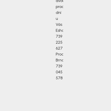
dvou
pracovních
dní
u
Vás
Eshop
739
225
627
Prodejna
Brno
739
045
578