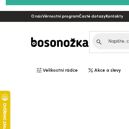
Přejít
na
O nás
Věrnostní program
Časté dotazy
Kontakty
obsah
Velikostní rádce
Akce a slevy