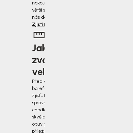
nakoupíte, tím
větší slevu od
nás dostanete.
Zjistit více
Jakou
zvolit
velikost?
Před výběrem
barefoot bot
zjisťěte jak
správně změřit
chodidla a vybrat
skvěle padnoucí
obuv pro každou
příležitost.