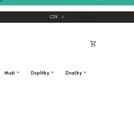
CZK
Přihlášení
Nákupní
košík
Muži
Doplňky
Značky