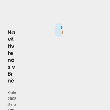
Na
4.9
3535×
vš
tiv
te
ná
s v
Br
ně
Kotlanova
2508/3a,
Brno,