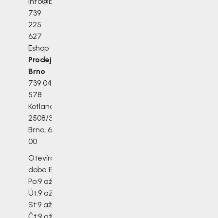
info@bosonozka.cz
739
225
627
Eshop
Prodejna
Prodejna
Brno
Praha
739 045
720 895 048
578
Veletržní 24
Kotlanova
Praha 7, 170 00
2508/3a
OC
Brno, 628
Stromovka,
00
Melody mall, 0.
patro
Otevírací
doba Brno
Outlet Praha-
Po:
9 až 17 h
Štěrboholy
Út:
9 až 18 h
720 981 521
St:
9 až 15 h
Kutnohorská
Čt:
9 až 18 h
532