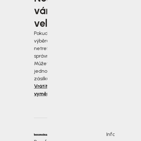
vám
velikost?
Pokud jste při
výběru velikosti
netrefili tu
správnou, nevadí!
Můžete nám
jednoduše vrátit
zásilku do 14 dnů.
Vrátit nebo
vyměnit zboží
Informace