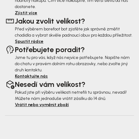
hodnoty nákupu. Čím více nakoupíte, tím větší slevu od nás
a
dostanete.
t
Zjistit více
Jakou zvolit velikost?
í
Před výběrem barefoot bot zjisťěte jak správně změřit
chodidla a vybrat skvěle padnoucí obuv pro každou příležitost.
Spustit rádce
Potřebujete poradit?
Jsme tu pro vás, když nás nejvíce potřebujete. Napište nám
do chatu v pravém dolním rohu obrazovky, nebo zvolte jiný
druh kontaktu.
Kontaktujte nás
Nesedí vám velikost?
Pokud jste při výběru velikosti netrefili tu správnou, nevadí!
Můžete nám jednoduše vrátit zásilku do 14 dnů.
Vrátit nebo vyměnit zboží