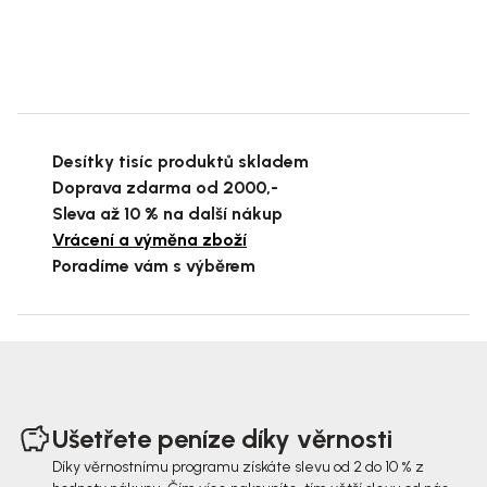
Desítky tisíc produktů skladem
Doprava zdarma od 2000,-
Sleva až 10 % na další nákup
Vrácení a výměna zboží
Poradíme vám s výběrem
Z
á
Ušetřete peníze díky věrnosti
p
Díky věrnostnímu programu získáte slevu od 2 do 10 % z