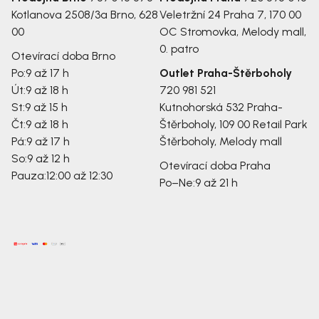
Kotlanova 2508/3a
Brno, 628
Veletržní 24
Praha 7, 170 00
00
OC Stromovka, Melody mall,
0. patro
Otevírací doba Brno
Po:
9 až 17 h
Outlet Praha-Štěrboholy
Út:
9 až 18 h
720 981 521
St:
9 až 15 h
Kutnohorská 532
Praha-
Čt:
9 až 18 h
Štěrboholy, 109 00
Retail Park
Pá:
9 až 17 h
Štěrboholy, Melody mall
So:
9 až 12 h
Otevírací doba Praha
Pauza:
12:00 až 12:30
Po–Ne:
9 až 21 h