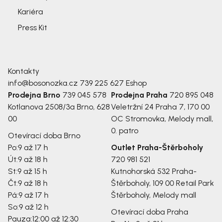
Kariéra
Press Kit
Kontakty
info@bosonozka.cz
739 225 627
Eshop
Prodejna Brno
739 045 578
Prodejna Praha
720 895 048
Kotlanova 2508/3a
Brno, 628
Veletržní 24
Praha 7, 170 00
00
OC Stromovka, Melody mall,
0. patro
Otevírací doba Brno
Po:
9 až 17 h
Outlet Praha-Štěrboholy
Út:
9 až 18 h
720 981 521
St:
9 až 15 h
Kutnohorská 532
Praha-
Čt:
9 až 18 h
Štěrboholy, 109 00
Retail Park
Pá:
9 až 17 h
Štěrboholy, Melody mall
So:
9 až 12 h
Otevírací doba Praha
Pauza:
12:00 až 12:30