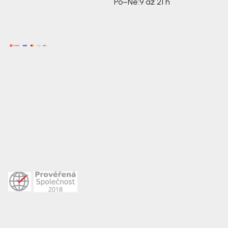
Po–Ne:
9 až 21 h