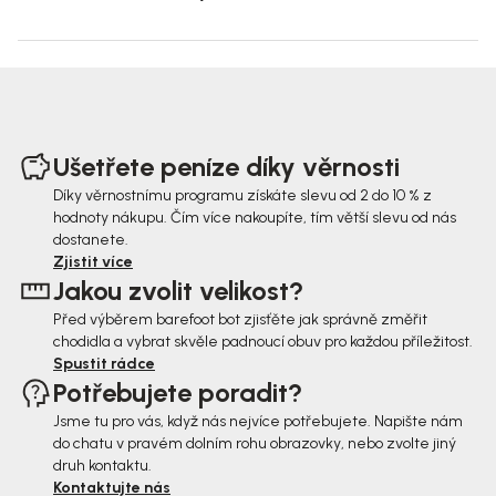
Z
á
Ušetřete peníze díky věrnosti
p
Díky věrnostnímu programu získáte slevu od 2 do 10 % z
hodnoty nákupu. Čím více nakoupíte, tím větší slevu od nás
a
dostanete.
t
Zjistit více
Jakou zvolit velikost?
í
Před výběrem barefoot bot zjisťěte jak správně změřit
chodidla a vybrat skvěle padnoucí obuv pro každou příležitost.
Spustit rádce
Potřebujete poradit?
Jsme tu pro vás, když nás nejvíce potřebujete. Napište nám
do chatu v pravém dolním rohu obrazovky, nebo zvolte jiný
druh kontaktu.
Kontaktujte nás