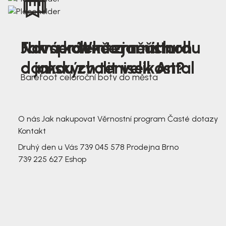
Nová kolekce jarních
Jak správně změřit nohu
Farmer Winter mustard
dámských tenisek Antal
a jakou zvolit velikost?
Barefoot celoroční boty do města
3 791,-
3 791,-
O nás
Jak nakupovat
Věrnostní program
Časté dotazy
Kontakt
Druhý den u Vás
739 045 578
Prodejna Brno
739 225 627
Eshop