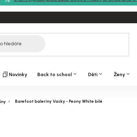
Novinky
Back to school
Děti
Ženy
Barefoot baleríny Vasky - Peony White bílé
íny