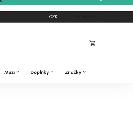
CZK
Přihlášení
Nákupní
košík
Muži
Doplňky
Značky