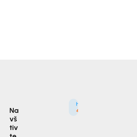
Na
4.9
3535×
vš
tiv
te