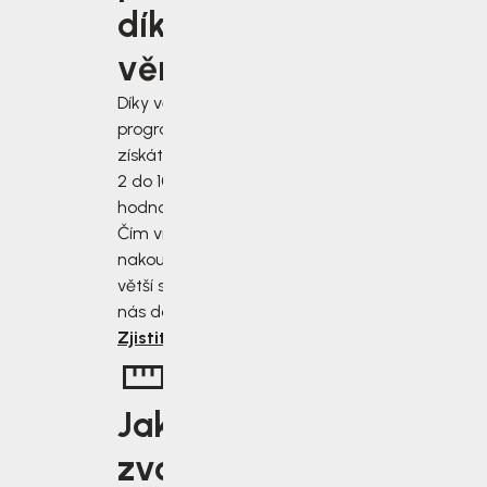
díky
í
věrnosti
Díky věrnostnímu
programu
získáte slevu od
2 do 10 % z
hodnoty nákupu.
Čím více
nakoupíte, tím
větší slevu od
nás dostanete.
Zjistit více
Jakou
zvolit