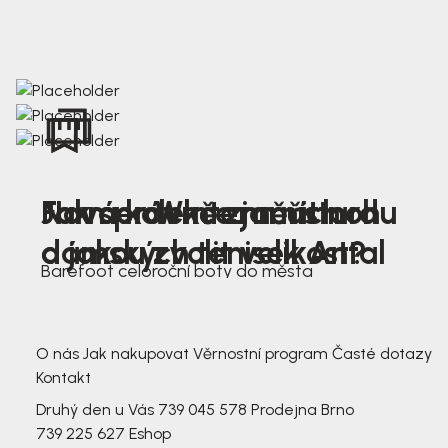
Nová kolekce jarních
Jak správně změřit nohu
Farmer Winter mustard
dámských tenisek Antal
a jakou zvolit velikost?
Barefoot celoroční boty do města
3 791,-
3 791,-
O nás
Jak nakupovat
Věrnostní program
Časté dotazy
Kontakt
Druhý den u Vás
739 045 578
Prodejna Brno
739 225 627
Eshop