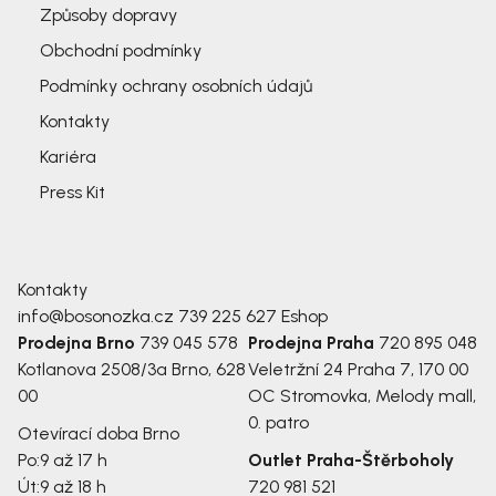
Způsoby dopravy
Obchodní podmínky
Podmínky ochrany osobních údajů
Kontakty
Kariéra
Press Kit
Kontakty
info@bosonozka.cz
739 225 627
Eshop
Prodejna Brno
739 045 578
Prodejna Praha
720 895 048
Kotlanova 2508/3a
Brno, 628
Veletržní 24
Praha 7, 170 00
00
OC Stromovka, Melody mall,
0. patro
Otevírací doba Brno
Po:
9 až 17 h
Outlet Praha-Štěrboholy
Út:
9 až 18 h
720 981 521