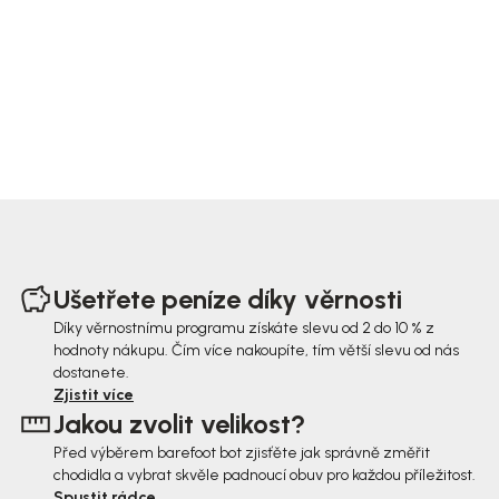
Z
á
Ušetřete peníze díky věrnosti
p
Díky věrnostnímu programu získáte slevu od 2 do 10 % z
hodnoty nákupu. Čím více nakoupíte, tím větší slevu od nás
a
dostanete.
t
Zjistit více
Jakou zvolit velikost?
í
Před výběrem barefoot bot zjisťěte jak správně změřit
chodidla a vybrat skvěle padnoucí obuv pro každou příležitost.
Spustit rádce