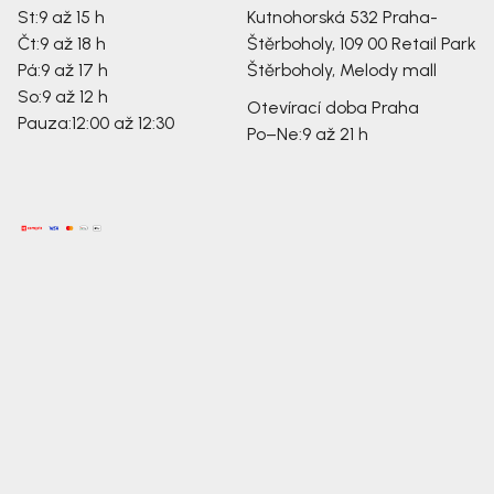
St:
9 až 15 h
Kutnohorská 532
Praha-
Čt:
9 až 18 h
Štěrboholy, 109 00
Retail Park
Pá:
9 až 17 h
Štěrboholy, Melody mall
So:
9 až 12 h
Otevírací doba Praha
Pauza:
12:00 až 12:30
Po–Ne:
9 až 21 h