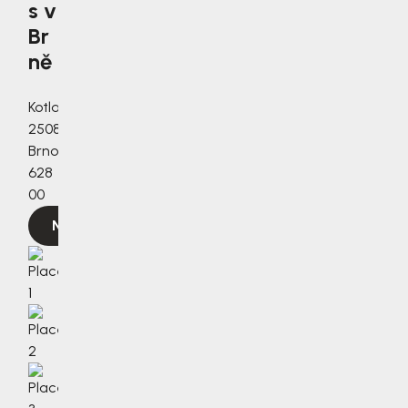
s v
Br
ně
Kotlanova
2508/3a,
Brno,
628
00
Navigovat