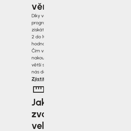
věrnosti
Díky věrnostnímu
programu
získáte slevu od
2 do 10 % z
hodnoty nákupu.
Čím více
nakoupíte, tím
větší slevu od
nás dostanete.
Zjistit více
Jakou
zvolit
velikost?