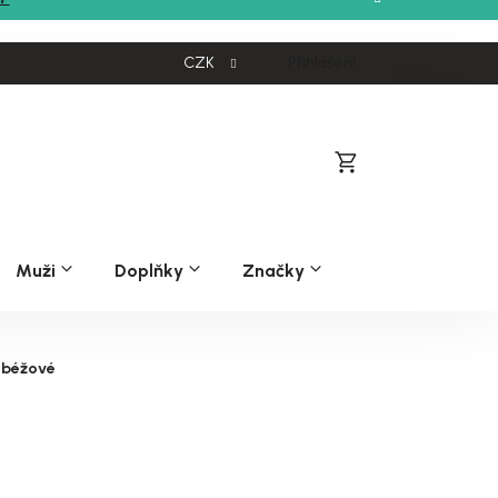
CZK
Přihlášení
Nákupní
košík
Muži
Doplňky
Značky
 béžové