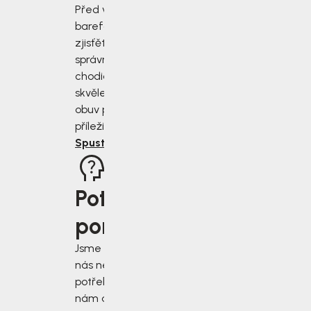
Před výběrem
barefoot bot
zjisťěte jak
správně změřit
chodidla a vybrat
skvěle padnoucí
obuv pro každou
příležitost.
Spustit rádce
Potřebujete
poradit?
Jsme tu pro vás, když
nás nejvíce
potřebujete. Napište
nám do chatu v