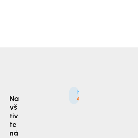
Na
4.9
3535×
vš
tiv
te
ná