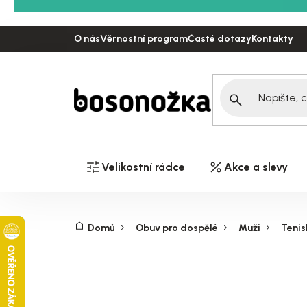
Přejít
na
O nás
Věrnostní program
Časté dotazy
Kontakty
obsah
Velikostní rádce
Akce a slevy
Domů
Obuv pro dospělé
Muži
Tenis