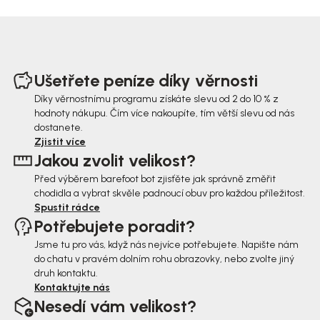
Z
á
Ušetřete peníze díky věrnosti
p
Díky věrnostnímu programu získáte slevu od 2 do 10 % z
hodnoty nákupu. Čím více nakoupíte, tím větší slevu od nás
a
dostanete.
t
Zjistit více
Jakou zvolit velikost?
í
Před výběrem barefoot bot zjisťěte jak správně změřit
chodidla a vybrat skvěle padnoucí obuv pro každou příležitost.
Spustit rádce
Potřebujete poradit?
Jsme tu pro vás, když nás nejvíce potřebujete. Napište nám
do chatu v pravém dolním rohu obrazovky, nebo zvolte jiný
druh kontaktu.
Kontaktujte nás
Nesedí vám velikost?