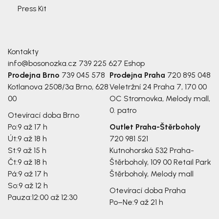
Press Kit
Kontakty
info@bosonozka.cz
739 225 627
Eshop
Prodejna Brno
739 045 578
Prodejna Praha
720 895 048
Kotlanova 2508/3a
Brno, 628
Veletržní 24
Praha 7, 170 00
00
OC Stromovka, Melody mall,
0. patro
Otevírací doba Brno
Po:
9 až 17 h
Outlet Praha-Štěrboholy
Út:
9 až 18 h
720 981 521
St:
9 až 15 h
Kutnohorská 532
Praha-
Čt:
9 až 18 h
Štěrboholy, 109 00
Retail Park
Pá:
9 až 17 h
Štěrboholy, Melody mall
So:
9 až 12 h
Otevírací doba Praha
Pauza:
12:00 až 12:30
Po–Ne:
9 až 21 h