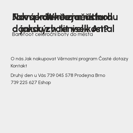
Nová kolekce jarních
Jak správně změřit nohu
Farmer Winter mustard
dámských tenisek Antal
a jakou zvolit velikost?
Barefoot celoroční boty do města
3 791,-
3 791,-
O nás
Jak nakupovat
Věrnostní program
Časté dotazy
Kontakt
Druhý den u Vás
739 045 578
Prodejna Brno
739 225 627
Eshop