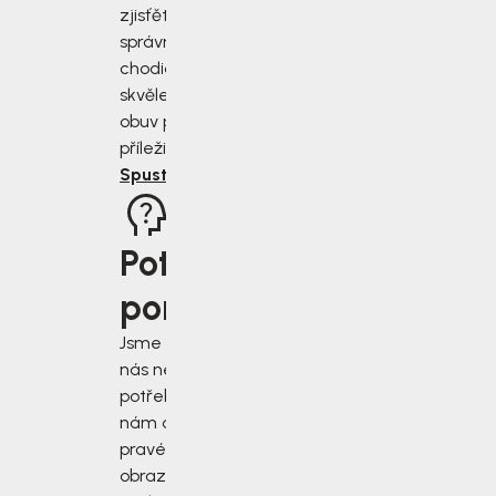
zjisťěte jak
správně změřit
chodidla a vybrat
skvěle padnoucí
obuv pro každou
příležitost.
Spustit rádce
Potřebujete
poradit?
Jsme tu pro vás, když
nás nejvíce
potřebujete. Napište
nám do chatu v
pravém dolním rohu
obrazovky, nebo