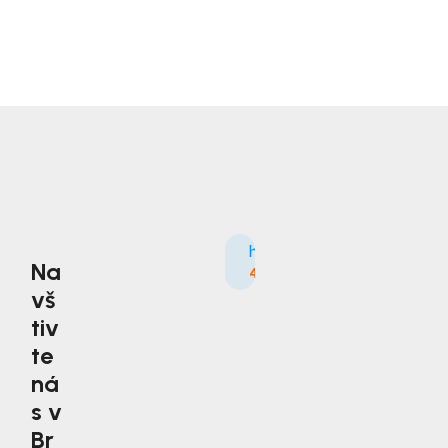
Na
4.9
3535×
vš
tiv
te
ná
s v
Br