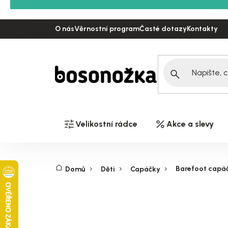
Přejít
na
O nás
Věrnostní program
Časté dotazy
Kontakty
obsah
Velikostní rádce
Akce a slevy
Barefoot capáčk
Domů
Děti
Capáčky