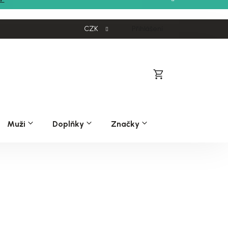
CZK
Přihlášení
Nákupní
košík
Muži
Doplňky
Značky