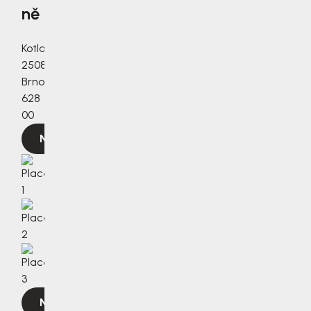
ně
Kotlanova
2508/3a,
Brno,
628
00
Navigovat
Navigovat