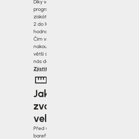
Díky věrnostnímu
programu
získáte slevu od
2 do 10 % z
hodnoty nákupu.
Čím více
nakoupíte, tím
větší slevu od
nás dostanete.
Zjistit více
Jakou
zvolit
velikost?
Před výběrem
barefoot bot