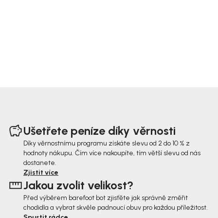
Z
á
Ušetřete peníze díky věrnosti
p
Díky věrnostnímu programu získáte slevu od 2 do 10 % z
hodnoty nákupu. Čím více nakoupíte, tím větší slevu od nás
a
dostanete.
t
Zjistit více
Jakou zvolit velikost?
í
Před výběrem barefoot bot zjisťěte jak správně změřit
chodidla a vybrat skvěle padnoucí obuv pro každou příležitost.
Spustit rádce