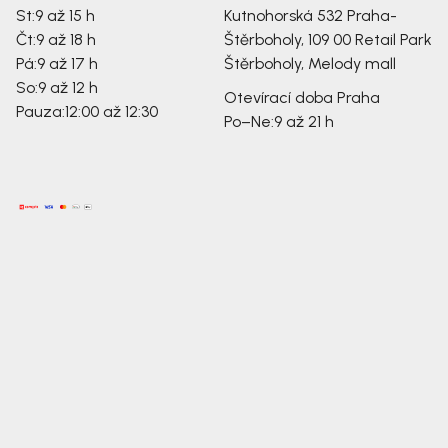
St:
9 až 15 h
Kutnohorská 532
Praha-
Čt:
9 až 18 h
Štěrboholy, 109 00
Retail Park
Pá:
9 až 17 h
Štěrboholy, Melody mall
So:
9 až 12 h
Otevírací doba Praha
Pauza:
12:00 až 12:30
Po–Ne:
9 až 21 h