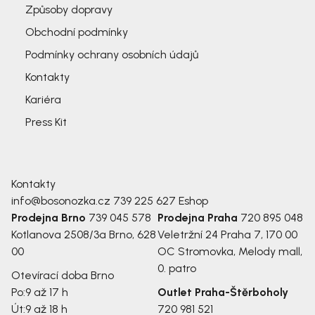
Způsoby dopravy
Obchodní podmínky
Podmínky ochrany osobních údajů
Kontakty
Kariéra
Press Kit
Kontakty
info@bosonozka.cz
739 225 627
Eshop
Prodejna Brno
739 045 578
Prodejna Praha
720 895 048
Kotlanova 2508/3a
Brno, 628
Veletržní 24
Praha 7, 170 00
00
OC Stromovka, Melody mall,
0. patro
Otevírací doba Brno
Po:
9 až 17 h
Outlet Praha-Štěrboholy
Út:
9 až 18 h
720 981 521