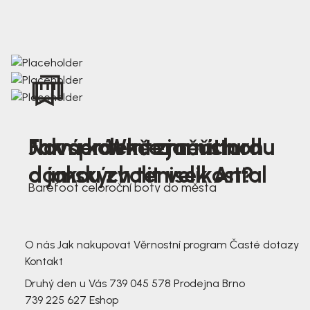
Nová kolekce jarních
Jak správně změřit nohu
Farmer Winter mustard
dámských tenisek Antal
a jakou zvolit velikost?
Barefoot celoroční boty do města
3 791,-
3 791,-
O nás
Jak nakupovat
Věrnostní program
Časté dotazy
Kontakt
Druhý den u Vás
739 045 578
Prodejna Brno
739 225 627
Eshop