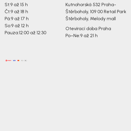
St:
9 až 15 h
Kutnohorská 532
Praha-
Čt:
9 až 18 h
Štěrboholy, 109 00
Retail Park
Pá:
9 až 17 h
Štěrboholy, Melody mall
So:
9 až 12 h
Otevírací doba Praha
Pauza:
12:00 až 12:30
Po–Ne:
9 až 21 h