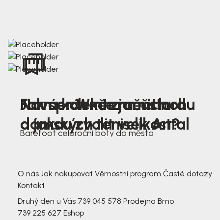
Nová kolekce jarních
Jak správně změřit nohu
Farmer Winter mustard
dámských tenisek Antal
a jakou zvolit velikost?
Barefoot celoroční boty do města
3 791,-
3 791,-
O nás
Jak nakupovat
Věrnostní program
Časté dotazy
Kontakt
Druhý den u Vás
739 045 578
Prodejna Brno
739 225 627
Eshop