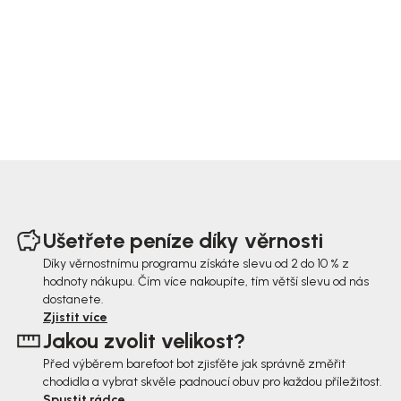
Z
á
Ušetřete peníze díky věrnosti
p
Díky věrnostnímu programu získáte slevu od 2 do 10 % z
hodnoty nákupu. Čím více nakoupíte, tím větší slevu od nás
a
dostanete.
t
Zjistit více
Jakou zvolit velikost?
í
Před výběrem barefoot bot zjisťěte jak správně změřit
chodidla a vybrat skvěle padnoucí obuv pro každou příležitost.
Spustit rádce