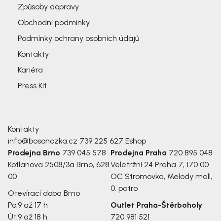
Způsoby dopravy
Obchodní podmínky
Podmínky ochrany osobních údajů
Kontakty
Kariéra
Press Kit
Kontakty
info@bosonozka.cz
739 225 627
Eshop
Prodejna Brno
739 045 578
Prodejna Praha
720 895 048
Kotlanova 2508/3a
Brno, 628
Veletržní 24
Praha 7, 170 00
00
OC Stromovka, Melody mall,
0. patro
Otevírací doba Brno
Po:
9 až 17 h
Outlet Praha-Štěrboholy
Út:
9 až 18 h
720 981 521