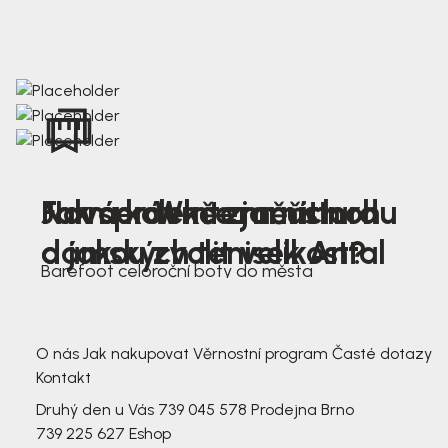
Nová kolekce jarních
Jak správně změřit nohu
Farmer Winter mustard
dámských tenisek Antal
a jakou zvolit velikost?
Barefoot celoroční boty do města
3 791,-
3 791,-
O nás
Jak nakupovat
Věrnostní program
Časté dotazy
Kontakt
Druhý den u Vás
739 045 578
Prodejna Brno
739 225 627
Eshop