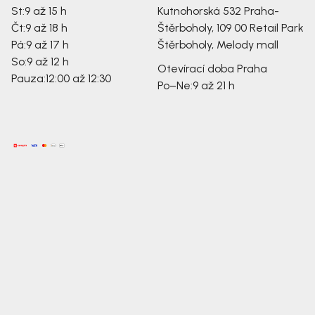
St:
9 až 15 h
Kutnohorská 532
Praha-
Čt:
9 až 18 h
Štěrboholy, 109 00
Retail Park
Pá:
9 až 17 h
Štěrboholy, Melody mall
So:
9 až 12 h
Otevírací doba Praha
Pauza:
12:00 až 12:30
Po–Ne:
9 až 21 h