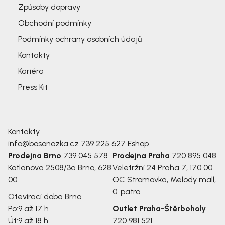
Způsoby dopravy
Obchodní podmínky
Podmínky ochrany osobních údajů
Kontakty
Kariéra
Press Kit
Kontakty
info@bosonozka.cz
739 225 627
Eshop
Prodejna Brno
739 045 578
Prodejna Praha
720 895 048
Kotlanova 2508/3a
Brno, 628
Veletržní 24
Praha 7, 170 00
00
OC Stromovka, Melody mall,
0. patro
Otevírací doba Brno
Po:
9 až 17 h
Outlet Praha-Štěrboholy
Út:
9 až 18 h
720 981 521