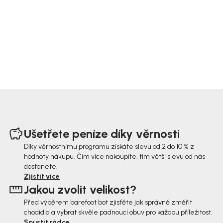
Z
á
Ušetřete peníze díky věrnosti
p
Díky věrnostnímu programu získáte slevu od 2 do 10 % z
hodnoty nákupu. Čím více nakoupíte, tím větší slevu od nás
a
dostanete.
t
Zjistit více
Jakou zvolit velikost?
í
Před výběrem barefoot bot zjisťěte jak správně změřit
chodidla a vybrat skvěle padnoucí obuv pro každou příležitost.
Spustit rádce