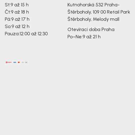
St:
9 až 15 h
Kutnohorská 532
Praha-
Čt:
9 až 18 h
Štěrboholy, 109 00
Retail Park
Pá:
9 až 17 h
Štěrboholy, Melody mall
So:
9 až 12 h
Otevírací doba Praha
Pauza:
12:00 až 12:30
Po–Ne:
9 až 21 h