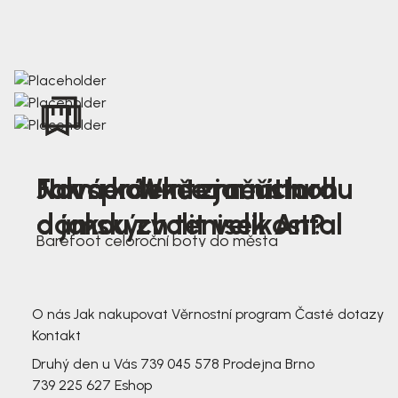
Nová kolekce jarních
Jak správně změřit nohu
Farmer Winter mustard
dámských tenisek Antal
a jakou zvolit velikost?
Barefoot celoroční boty do města
3 791,-
3 791,-
O nás
Jak nakupovat
Věrnostní program
Časté dotazy
Kontakt
Druhý den u Vás
739 045 578
Prodejna Brno
739 225 627
Eshop