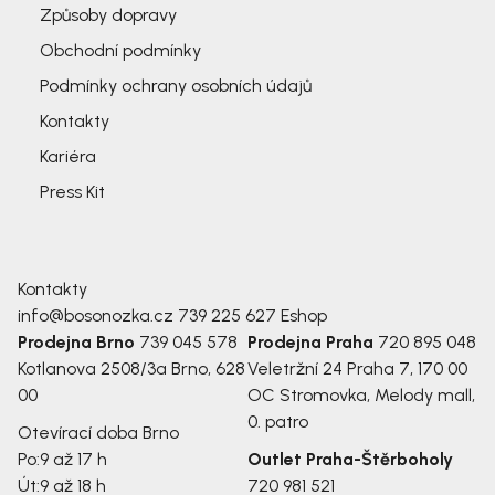
Způsoby dopravy
Obchodní podmínky
Podmínky ochrany osobních údajů
Kontakty
Kariéra
Press Kit
Kontakty
info@bosonozka.cz
739 225 627
Eshop
Prodejna Brno
739 045 578
Prodejna Praha
720 895 048
Kotlanova 2508/3a
Brno, 628
Veletržní 24
Praha 7, 170 00
00
OC Stromovka, Melody mall,
0. patro
Otevírací doba Brno
Po:
9 až 17 h
Outlet Praha-Štěrboholy
Út:
9 až 18 h
720 981 521