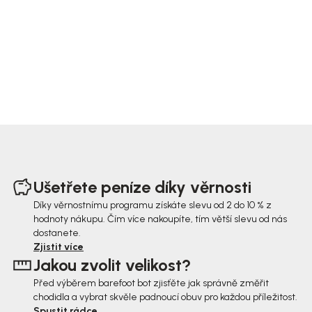
Z
á
Ušetřete peníze díky věrnosti
p
Díky věrnostnímu programu získáte slevu od 2 do 10 % z
hodnoty nákupu. Čím více nakoupíte, tím větší slevu od nás
a
dostanete.
t
Zjistit více
Jakou zvolit velikost?
í
Před výběrem barefoot bot zjisťěte jak správně změřit
chodidla a vybrat skvěle padnoucí obuv pro každou příležitost.
Spustit rádce