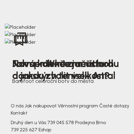
Nová kolekce jarních
Jak správně změřit nohu
Farmer Winter mustard
dámských tenisek Antal
a jakou zvolit velikost?
Barefoot celoroční boty do města
3 791,-
3 791,-
O nás
Jak nakupovat
Věrnostní program
Časté dotazy
Kontakt
Druhý den u Vás
739 045 578
Prodejna Brno
739 225 627
Eshop