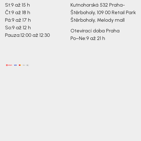
St:
9 až 15 h
Kutnohorská 532
Praha-
Čt:
9 až 18 h
Štěrboholy, 109 00
Retail Park
Pá:
9 až 17 h
Štěrboholy, Melody mall
So:
9 až 12 h
Otevírací doba Praha
Pauza:
12:00 až 12:30
Po–Ne:
9 až 21 h