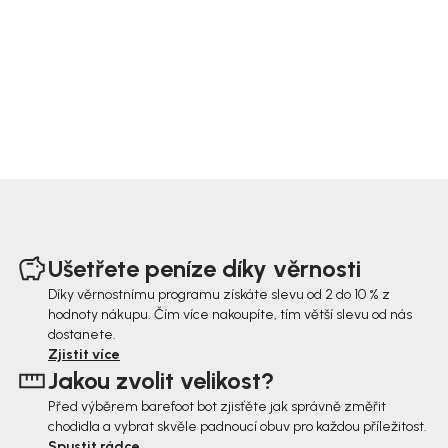
Z
á
Ušetřete peníze díky věrnosti
p
Díky věrnostnímu programu získáte slevu od 2 do 10 % z
hodnoty nákupu. Čím více nakoupíte, tím větší slevu od nás
a
dostanete.
t
Zjistit více
Jakou zvolit velikost?
í
Před výběrem barefoot bot zjisťěte jak správně změřit
chodidla a vybrat skvěle padnoucí obuv pro každou příležitost.
Spustit rádce