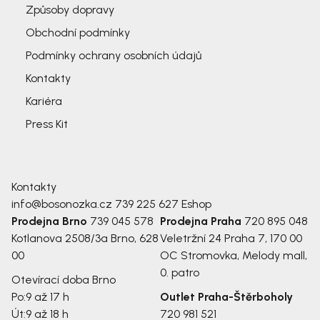
Způsoby dopravy
Obchodní podmínky
Podmínky ochrany osobních údajů
Kontakty
Kariéra
Press Kit
Kontakty
info@bosonozka.cz
739 225 627
Eshop
Prodejna Brno
739 045 578
Prodejna Praha
720 895 048
Kotlanova 2508/3a
Brno, 628
Veletržní 24
Praha 7, 170 00
00
OC Stromovka, Melody mall,
0. patro
Otevírací doba Brno
Po:
9 až 17 h
Outlet Praha-Štěrboholy
Út:
9 až 18 h
720 981 521