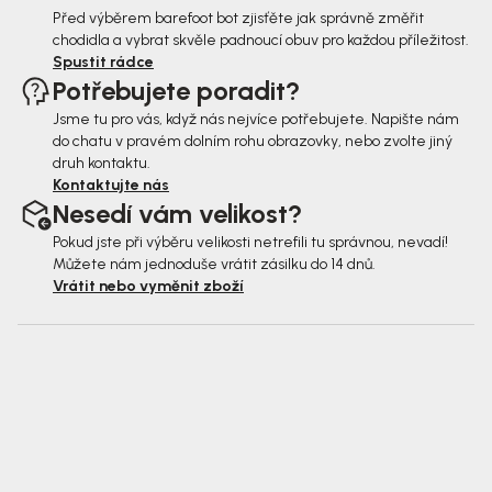
Před výběrem barefoot bot zjisťěte jak správně změřit
chodidla a vybrat skvěle padnoucí obuv pro každou příležitost.
Spustit rádce
Potřebujete poradit?
Jsme tu pro vás, když nás nejvíce potřebujete. Napište nám
do chatu v pravém dolním rohu obrazovky, nebo zvolte jiný
druh kontaktu.
Kontaktujte nás
Nesedí vám velikost?
Pokud jste při výběru velikosti netrefili tu správnou, nevadí!
Můžete nám jednoduše vrátit zásilku do 14 dnů.
Vrátit nebo vyměnit zboží