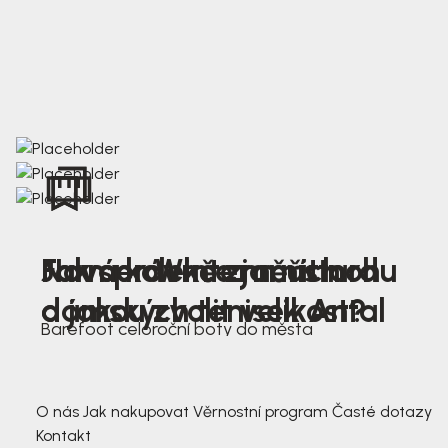
Nová kolekce jarních
Jak správně změřit nohu
Farmer Winter mustard
dámských tenisek Antal
a jakou zvolit velikost?
Barefoot celoroční boty do města
3 791,-
3 791,-
O nás
Jak nakupovat
Věrnostní program
Časté dotazy
Kontakt