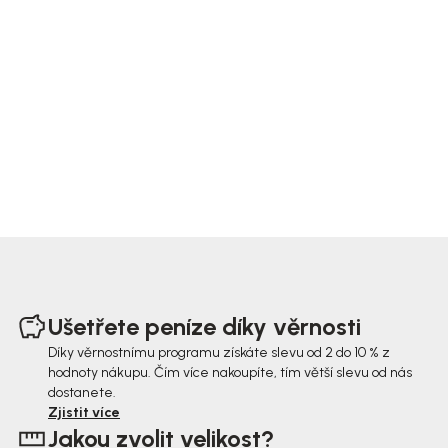
Z
á
Ušetřete peníze díky věrnosti
p
Díky věrnostnímu programu získáte slevu od 2 do 10 % z
hodnoty nákupu. Čím více nakoupíte, tím větší slevu od nás
a
dostanete.
t
Zjistit více
Jakou zvolit velikost?
í