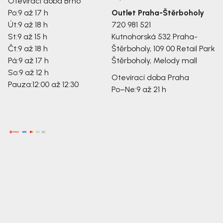
Otevírací doba Brno
Po:
9 až 17 h
Outlet Praha-Štěrboholy
Út:
9 až 18 h
720 981 521
St:
9 až 15 h
Kutnohorská 532
Praha-
Čt:
9 až 18 h
Štěrboholy, 109 00
Retail Park
Pá:
9 až 17 h
Štěrboholy, Melody mall
So:
9 až 12 h
Otevírací doba Praha
Pauza:
12:00 až 12:30
Po–Ne:
9 až 21 h