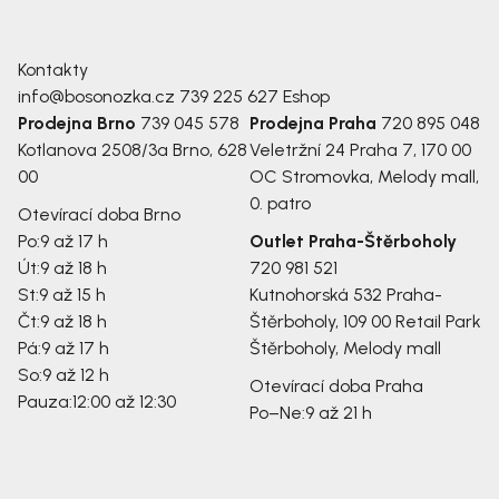
Kontakty
info@bosonozka.cz
739 225 627
Eshop
Prodejna Brno
739 045 578
Prodejna Praha
720 895 048
Kotlanova 2508/3a
Brno, 628
Veletržní 24
Praha 7, 170 00
00
OC Stromovka, Melody mall,
0. patro
Otevírací doba Brno
Po:
9 až 17 h
Outlet Praha-Štěrboholy
Út:
9 až 18 h
720 981 521
St:
9 až 15 h
Kutnohorská 532
Praha-
Čt:
9 až 18 h
Štěrboholy, 109 00
Retail Park
Pá:
9 až 17 h
Štěrboholy, Melody mall
So:
9 až 12 h
Otevírací doba Praha
Pauza:
12:00 až 12:30
Po–Ne:
9 až 21 h