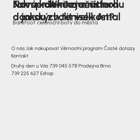
Nová kolekce jarních
Jak správně změřit nohu
Farmer Winter mustard
dámských tenisek Antal
a jakou zvolit velikost?
Barefoot celoroční boty do města
3 791,-
3 791,-
O nás
Jak nakupovat
Věrnostní program
Časté dotazy
Kontakt
Druhý den u Vás
739 045 578
Prodejna Brno
739 225 627
Eshop