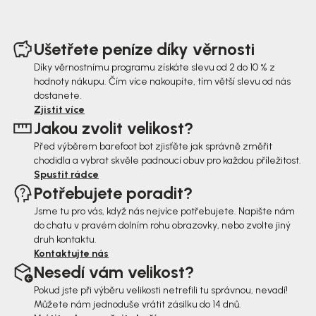
Z
á
Ušetřete peníze díky věrnosti
p
Díky věrnostnímu programu získáte slevu od 2 do 10 % z
hodnoty nákupu. Čím více nakoupíte, tím větší slevu od nás
a
dostanete.
t
Zjistit více
Jakou zvolit velikost?
í
Před výběrem barefoot bot zjisťěte jak správně změřit
chodidla a vybrat skvěle padnoucí obuv pro každou příležitost.
Spustit rádce
Potřebujete poradit?
Jsme tu pro vás, když nás nejvíce potřebujete. Napište nám
do chatu v pravém dolním rohu obrazovky, nebo zvolte jiný
druh kontaktu.
Kontaktujte nás
Nesedí vám velikost?
Pokud jste při výběru velikosti netrefili tu správnou, nevadí!
Můžete nám jednoduše vrátit zásilku do 14 dnů.