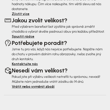
hodnoty nákupu. Čím více nakoupíte, tím větší slevu od nás
a
dostanete.
t
Zjistit více
Jakou zvolit velikost?
í
Před výběrem barefoot bot zjisťěte jak správně změřit
chodidla a vybrat skvěle padnoucí obuv pro každou příležitost.
Spustit rádce
Potřebujete poradit?
Jsme tu pro vás, když nás nejvíce potřebujete. Napište nám
do chatu v pravém dolním rohu obrazovky, nebo zvolte jiný
druh kontaktu.
Kontaktujte nás
Nesedí vám velikost?
Pokud jste při výběru velikosti netrefili tu správnou, nevadí!
Můžete nám jednoduše vrátit zásilku do 14 dnů.
Vrátit nebo vyměnit zboží