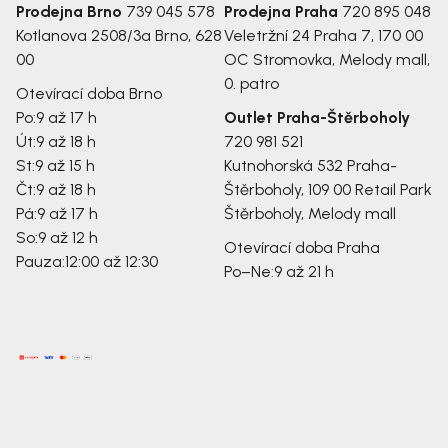
Prodejna Brno
739 045 578
Prodejna Praha
720 895 048
Kotlanova 2508/3a
Brno, 628
Veletržní 24
Praha 7, 170 00
00
OC Stromovka, Melody mall,
0. patro
Otevírací doba Brno
Po:
9 až 17 h
Outlet Praha-Štěrboholy
Út:
9 až 18 h
720 981 521
St:
9 až 15 h
Kutnohorská 532
Praha-
Čt:
9 až 18 h
Štěrboholy, 109 00
Retail Park
Pá:
9 až 17 h
Štěrboholy, Melody mall
So:
9 až 12 h
Otevírací doba Praha
Pauza:
12:00 až 12:30
Po–Ne:
9 až 21 h