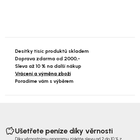
Desítky tisíc produktů skladem
Doprava zdarma od 2000,-
Sleva až 10 % na další nákup
Vrácení a výměna zboží
Poradíme vám s výběrem
Z
á
Ušetřete peníze díky věrnosti
p
Díky věrnostnímu programu získáte slevu od 2 do 10 % z