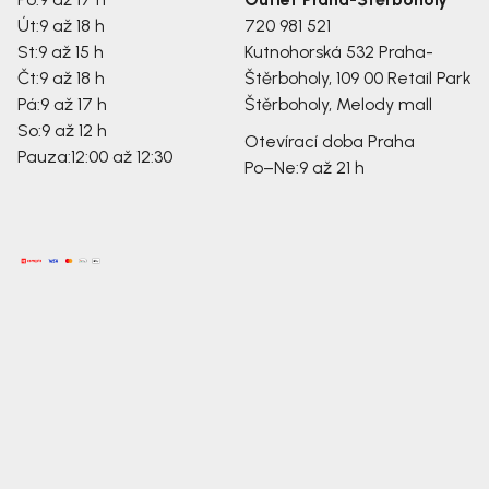
Út:
9 až 18 h
720 981 521
St:
9 až 15 h
Kutnohorská 532
Praha-
Čt:
9 až 18 h
Štěrboholy, 109 00
Retail Park
Pá:
9 až 17 h
Štěrboholy, Melody mall
So:
9 až 12 h
Otevírací doba Praha
Pauza:
12:00 až 12:30
Po–Ne:
9 až 21 h