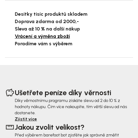
Desítky tisíc produktů skladem
Doprava zdarma od 2000,-
Sleva až 10 % na další nákup
Vrácení a výměna zboží
Poradíme vám s výběrem
Z
á
Ušetřete peníze díky věrnosti
p
Díky věrnostnímu programu získáte slevu od 2 do 10 % z
hodnoty nákupu. Čím více nakoupíte, tím větší slevu od nás
a
dostanete.
t
Zjistit více
Jakou zvolit velikost?
í
Před výběrem barefoot bot zjisťěte jak správně změřit