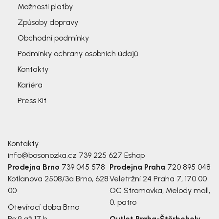
Možnosti platby
Způsoby dopravy
Obchodní podmínky
Podmínky ochrany osobních údajů
Kontakty
Kariéra
Press Kit
Kontakty
info@bosonozka.cz
739 225 627
Eshop
Prodejna Brno
739 045 578
Prodejna Praha
720 895 048
Kotlanova 2508/3a
Brno, 628
Veletržní 24
Praha 7, 170 00
00
OC Stromovka, Melody mall,
0. patro
Otevírací doba Brno
Po:
9 až 17 h
Outlet Praha-Štěrboholy