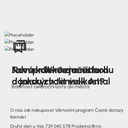
Nová kolekce jarních
Jak správně změřit nohu
Farmer Winter mustard
dámských tenisek Antal
a jakou zvolit velikost?
Barefoot celoroční boty do města
3 791,-
3 791,-
O nás
Jak nakupovat
Věrnostní program
Časté dotazy
Kontakt
Druhý den u Vás
739 045 578
Prodejna Brno