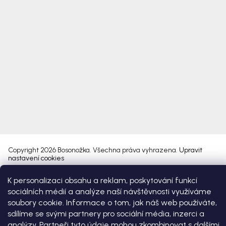
Copyright 2026
Bosonožka
. Všechna práva vyhrazena.
Upravit
nastavení cookies
K personalizaci obsahu a reklam, poskytování funkcí
Vytvořil Shoptet Premium
sociálních médií a analýze naší návštěvnosti využíváme
soubory cookie. Informace o tom, jak náš web používáte,
sdílíme se svými partnery pro sociální média, inzerci a
analýzy. Partneři tyto údaje mohou zkombinovat s dalšími