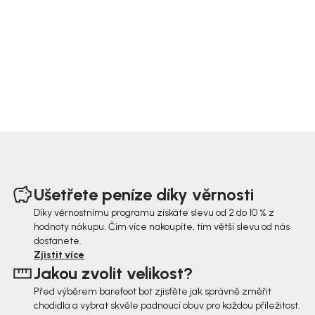
Z
á
Ušetřete peníze díky věrnosti
p
Díky věrnostnímu programu získáte slevu od 2 do 10 % z
hodnoty nákupu. Čím více nakoupíte, tím větší slevu od nás
a
dostanete.
t
Zjistit více
Jakou zvolit velikost?
í
Před výběrem barefoot bot zjisťěte jak správně změřit
chodidla a vybrat skvěle padnoucí obuv pro každou příležitost.