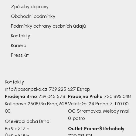
Způsoby dopravy
Obchodní podmínky
Podmínky ochrany osobních údajů
Kontakty
Kariéra
Press Kit
Kontakty
info@bosonozka.cz
739 225 627
Eshop
Prodejna Brno
739 045 578
Prodejna Praha
720 895 048
Kotlanova 2508/3a
Brno, 628
Veletržní 24
Praha 7, 170 00
00
OC Stromovka, Melody mall,
0. patro
Otevírací doba Brno
Po:
9 až 17 h
Outlet Praha-Štěrboholy
Út:
9 až 18 h
720 981 521