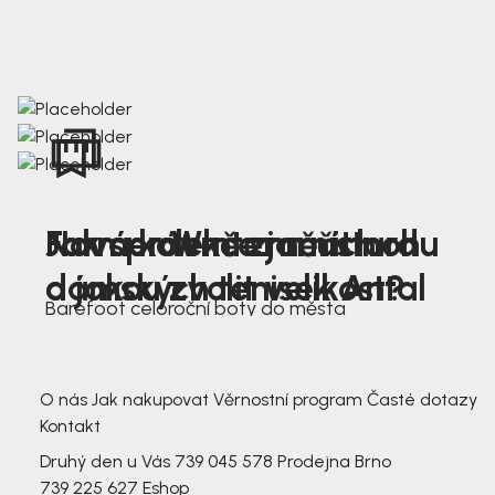
Nová kolekce jarních
Jak správně změřit nohu
Farmer Winter mustard
dámských tenisek Antal
a jakou zvolit velikost?
Barefoot celoroční boty do města
3 791,-
3 791,-
O nás
Jak nakupovat
Věrnostní program
Časté dotazy
Kontakt
Druhý den u Vás
739 045 578
Prodejna Brno
739 225 627
Eshop