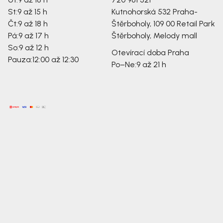
St:
9 až 15 h
Kutnohorská 532
Praha-
Čt:
9 až 18 h
Štěrboholy, 109 00
Retail Park
Pá:
9 až 17 h
Štěrboholy, Melody mall
So:
9 až 12 h
Otevírací doba Praha
Pauza:
12:00 až 12:30
Po–Ne:
9 až 21 h