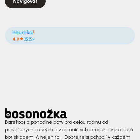
Navigovat
4.9
3535×
Barefoot a pohodlné boty pro celou rodinu od
prověřených českých a zahraničních značek. Tisíce párů
bot skladem. A nejen to ... Dopřejte si pohodlí v každém