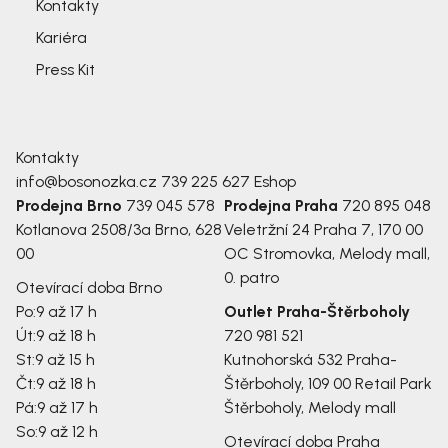
Kontakty
Kariéra
Press Kit
Kontakty
info@bosonozka.cz
739 225 627
Eshop
Prodejna Brno
739 045 578
Prodejna Praha
720 895 048
Kotlanova 2508/3a
Brno, 628
Veletržní 24
Praha 7, 170 00
00
OC Stromovka, Melody mall,
0. patro
Otevírací doba Brno
Po:
9 až 17 h
Outlet Praha-Štěrboholy
Út:
9 až 18 h
720 981 521
St:
9 až 15 h
Kutnohorská 532
Praha-
Čt:
9 až 18 h
Štěrboholy, 109 00
Retail Park
Pá:
9 až 17 h
Štěrboholy, Melody mall
So:
9 až 12 h
Otevírací doba Praha