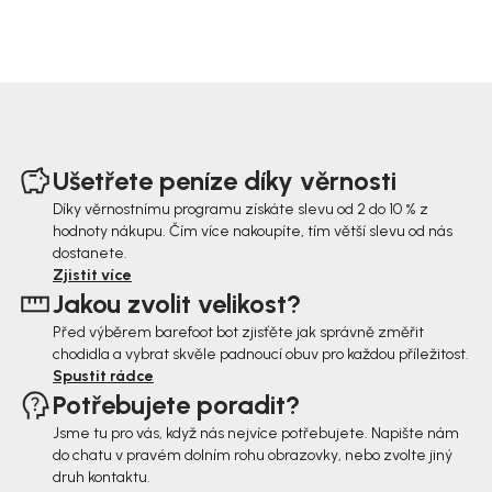
Z
á
Ušetřete peníze díky věrnosti
p
Díky věrnostnímu programu získáte slevu od 2 do 10 % z
hodnoty nákupu. Čím více nakoupíte, tím větší slevu od nás
a
dostanete.
t
Zjistit více
Jakou zvolit velikost?
í
Před výběrem barefoot bot zjisťěte jak správně změřit
chodidla a vybrat skvěle padnoucí obuv pro každou příležitost.
Spustit rádce
Potřebujete poradit?
Jsme tu pro vás, když nás nejvíce potřebujete. Napište nám
do chatu v pravém dolním rohu obrazovky, nebo zvolte jiný
druh kontaktu.