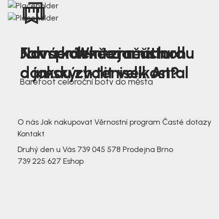
Nová kolekce jarních
Jak správně změřit nohu
Farmer Winter mustard
dámských tenisek Antal
a jakou zvolit velikost?
Barefoot celoroční boty do města
3 791,-
3 791,-
O nás
Jak nakupovat
Věrnostní program
Časté dotazy
Kontakt
Druhý den u Vás
739 045 578
Prodejna Brno
739 225 627
Eshop