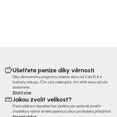
Z
á
Ušetřete peníze díky věrnosti
p
Díky věrnostnímu programu získáte slevu od 2 do 10 % z
hodnoty nákupu. Čím více nakoupíte, tím větší slevu od nás
a
dostanete.
t
Zjistit více
Jakou zvolit velikost?
í
Před výběrem barefoot bot zjisťěte jak správně změřit
chodidla a vybrat skvěle padnoucí obuv pro každou příležitost.
Spustit rádce