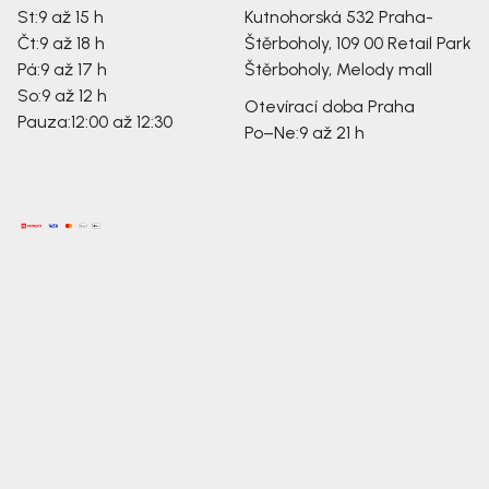
St:
9 až 15 h
Kutnohorská 532
Praha-
Čt:
9 až 18 h
Štěrboholy, 109 00
Retail Park
Pá:
9 až 17 h
Štěrboholy, Melody mall
So:
9 až 12 h
Otevírací doba Praha
Pauza:
12:00 až 12:30
Po–Ne:
9 až 21 h