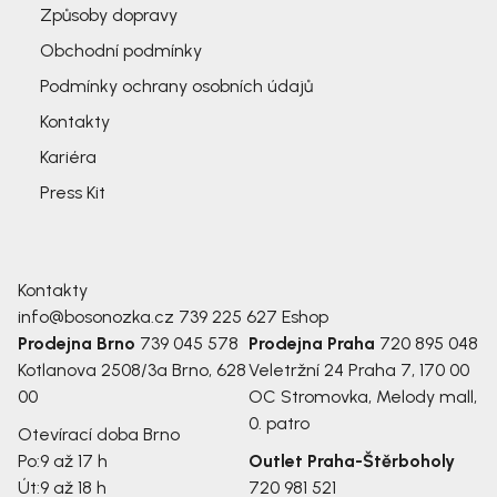
Způsoby dopravy
Obchodní podmínky
Podmínky ochrany osobních údajů
Kontakty
Kariéra
Press Kit
Kontakty
info@bosonozka.cz
739 225 627
Eshop
Prodejna Brno
739 045 578
Prodejna Praha
720 895 048
Kotlanova 2508/3a
Brno, 628
Veletržní 24
Praha 7, 170 00
00
OC Stromovka, Melody mall,
0. patro
Otevírací doba Brno
Po:
9 až 17 h
Outlet Praha-Štěrboholy
Út:
9 až 18 h
720 981 521