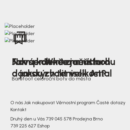
Nová kolekce jarních
Jak správně změřit nohu
Farmer Winter mustard
dámských tenisek Antal
a jakou zvolit velikost?
Barefoot celoroční boty do města
3 791,-
3 791,-
O nás
Jak nakupovat
Věrnostní program
Časté dotazy
Kontakt
Druhý den u Vás
739 045 578
Prodejna Brno
739 225 627
Eshop