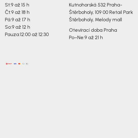
St:
9 až 15 h
Kutnohorská 532
Praha-
Čt:
9 až 18 h
Štěrboholy, 109 00
Retail Park
Pá:
9 až 17 h
Štěrboholy, Melody mall
So:
9 až 12 h
Otevírací doba Praha
Pauza:
12:00 až 12:30
Po–Ne:
9 až 21 h