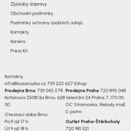
Způsoby dopravy
Obchodní podmínky
Podmínky ochrany osobních údajů
Kontakty
Kariéra
Press Kit
Kontakty
info@bosonozka.cz
739 225 627
Eshop
Prodejna Brno
739 045 578
Prodejna Praha
720 895 048
Kotlanova 2508/3a
Brno, 628
Veletržní 24
Praha 7, 170 00
00
OC Stromovka, Melody mall,
0. patro
Otevírací doba Brno
Po:
9 až 17 h
Outlet Praha-Štěrboholy
Út:
9 až 18 h
720 981 521