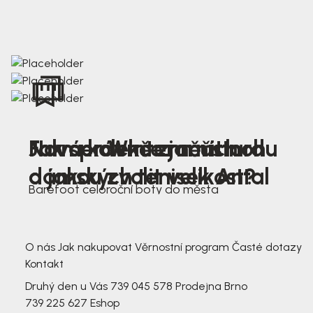
Nová kolekce jarních
Jak správně změřit nohu
Farmer Winter mustard
dámských tenisek Antal
a jakou zvolit velikost?
Barefoot celoroční boty do města
3 791,-
3 791,-
O nás
Jak nakupovat
Věrnostní program
Časté dotazy
Kontakt
Druhý den u Vás
739 045 578
Prodejna Brno
739 225 627
Eshop