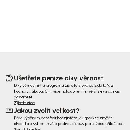
Z
á
Ušetřete peníze díky věrnosti
p
Díky věrnostnímu programu získáte slevu od 2 do 10 % z
hodnoty nákupu. Čím více nakoupíte, tím větší slevu od nás
a
dostanete.
t
Zjistit více
Jakou zvolit velikost?
í
Před výběrem barefoot bot zjisťěte jak správně změřit
chodidla a vybrat skvěle padnoucí obuv pro každou příležitost.
Spustit rádce