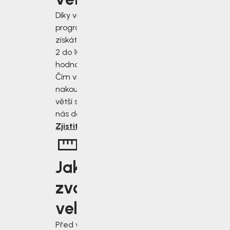
Díky věrnostnímu
programu
získáte slevu od
2 do 10 % z
hodnoty nákupu.
Čím více
nakoupíte, tím
větší slevu od
nás dostanete.
Zjistit více
Jakou
zvolit
velikost?
Před výběrem