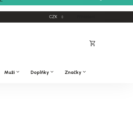
CZK
Přihlášení
Nákupní
košík
Muži
Doplňky
Značky