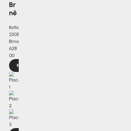
Br
ně
Kotlanova
2508/3a,
Brno,
628
00
Navigovat