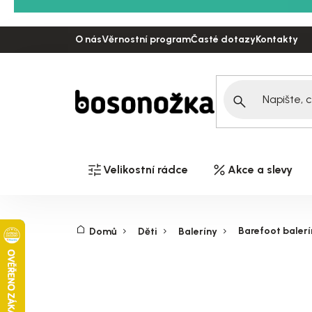
Přejít
na
O nás
Věrnostní program
Časté dotazy
Kontakty
obsah
Velikostní rádce
Akce a slevy
Barefoot balerí
Domů
Děti
Baleríny