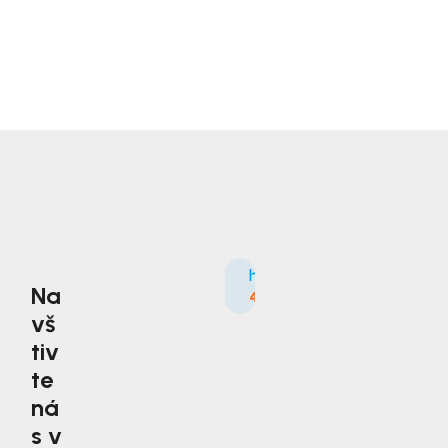
Na
4.9
3535×
vš
tiv
te
ná
s v