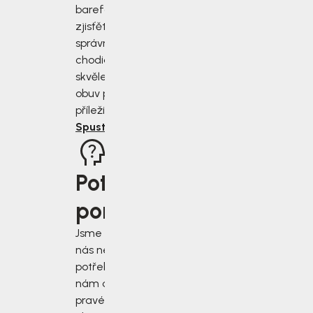
barefoot bot
zjisťěte jak
správně změřit
chodidla a vybrat
skvěle padnoucí
obuv pro každou
příležitost.
Spustit rádce
Potřebujete
poradit?
Jsme tu pro vás, když
nás nejvíce
potřebujete. Napište
nám do chatu v
pravém dolním rohu