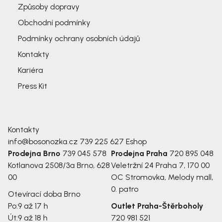
Způsoby dopravy
Obchodní podmínky
Podmínky ochrany osobních údajů
Kontakty
Kariéra
Press Kit
Kontakty
info@bosonozka.cz
739 225 627
Eshop
Prodejna Brno
739 045 578
Prodejna Praha
720 895 048
Kotlanova 2508/3a
Brno, 628
Veletržní 24
Praha 7, 170 00
00
OC Stromovka, Melody mall,
0. patro
Otevírací doba Brno
Po:
9 až 17 h
Outlet Praha-Štěrboholy
Út:
9 až 18 h
720 981 521