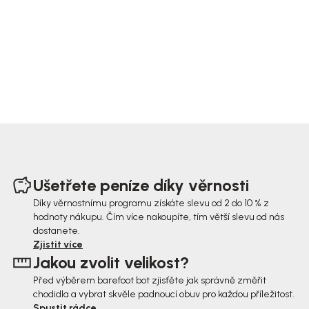
Z
á
Ušetřete peníze díky věrnosti
p
Díky věrnostnímu programu získáte slevu od 2 do 10 % z
hodnoty nákupu. Čím více nakoupíte, tím větší slevu od nás
a
dostanete.
t
Zjistit více
Jakou zvolit velikost?
í
Před výběrem barefoot bot zjisťěte jak správně změřit
chodidla a vybrat skvěle padnoucí obuv pro každou příležitost.
Spustit rádce