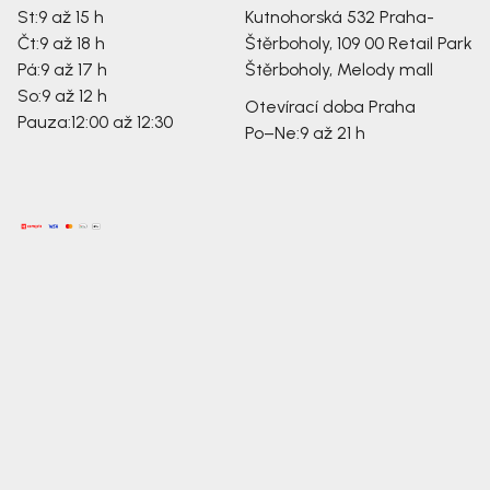
St:
9 až 15 h
Kutnohorská 532
Praha-
Čt:
9 až 18 h
Štěrboholy, 109 00
Retail Park
Pá:
9 až 17 h
Štěrboholy, Melody mall
So:
9 až 12 h
Otevírací doba Praha
Pauza:
12:00 až 12:30
Po–Ne:
9 až 21 h