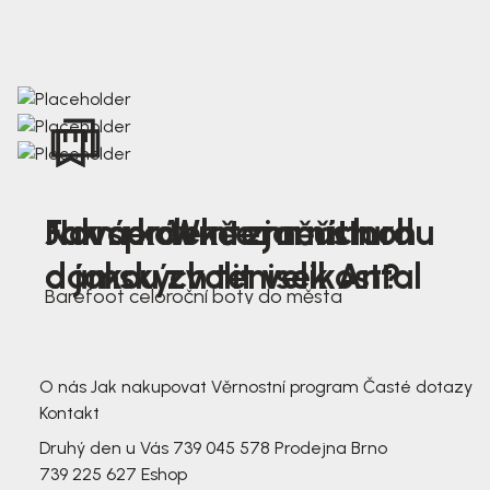
Nová kolekce jarních
Jak správně změřit nohu
Farmer Winter mustard
dámských tenisek Antal
a jakou zvolit velikost?
Barefoot celoroční boty do města
3 791,-
3 791,-
O nás
Jak nakupovat
Věrnostní program
Časté dotazy
Kontakt
Druhý den u Vás
739 045 578
Prodejna Brno
739 225 627
Eshop