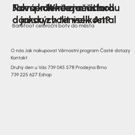
Nová kolekce jarních
Jak správně změřit nohu
Farmer Winter mustard
dámských tenisek Antal
a jakou zvolit velikost?
Barefoot celoroční boty do města
3 791,-
3 791,-
O nás
Jak nakupovat
Věrnostní program
Časté dotazy
Kontakt
Druhý den u Vás
739 045 578
Prodejna Brno
739 225 627
Eshop