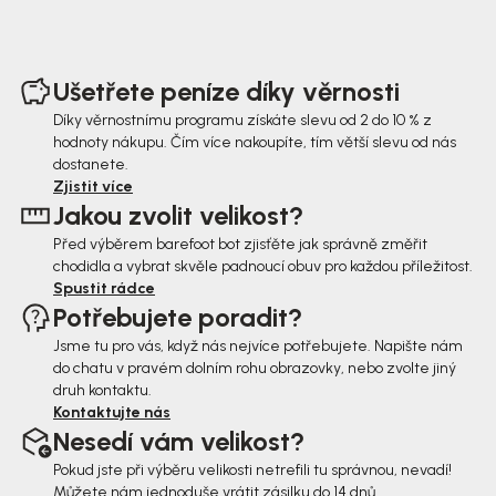
Z
á
Ušetřete peníze díky věrnosti
p
Díky věrnostnímu programu získáte slevu od 2 do 10 % z
hodnoty nákupu. Čím více nakoupíte, tím větší slevu od nás
a
dostanete.
t
Zjistit více
Jakou zvolit velikost?
í
Před výběrem barefoot bot zjisťěte jak správně změřit
chodidla a vybrat skvěle padnoucí obuv pro každou příležitost.
Spustit rádce
Potřebujete poradit?
Jsme tu pro vás, když nás nejvíce potřebujete. Napište nám
do chatu v pravém dolním rohu obrazovky, nebo zvolte jiný
druh kontaktu.
Kontaktujte nás
Nesedí vám velikost?
Pokud jste při výběru velikosti netrefili tu správnou, nevadí!
Můžete nám jednoduše vrátit zásilku do 14 dnů.