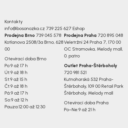
Kontakty
info@bosonozka.cz
739 225 627
Eshop
Prodejna Brno
739 045 578
Prodejna Praha
720 895 048
Kotlanova 2508/3a
Brno, 628
Veletržní 24
Praha 7, 170 00
00
OC Stromovka, Melody mall,
0. patro
Otevírací doba Brno
Po:
9 až 17 h
Outlet Praha-Štěrboholy
Út:
9 až 18 h
720 981 521
St:
9 až 15 h
Kutnohorská 532
Praha-
Čt:
9 až 18 h
Štěrboholy, 109 00
Retail Park
Pá:
9 až 17 h
Štěrboholy, Melody mall
So:
9 až 12 h
Otevírací doba Praha
Pauza:
12:00 až 12:30
Po–Ne:
9 až 21 h